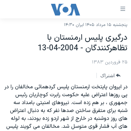
ینکهای
ابل
سترسی
پنجشنبه ۱۵ مرداد ۱۴۰۵ ایران ۱۴:۳۰
خانه
هش
درگيری پليس ارمنستان با
نسخه سبک وب‌سایت
ه
تظاهرکنندگان - 2004-04-13
حتوای
موضوع ها
صلی
۲۵ فروردین ۱۳۸۳
برنامه های تلویزیونی
ایران
هش
جدول برنامه ها
ه
آمریکا
اشتراک
فحه
صفحه‌های ویژه
جهان
در ايروان پايتخت ارمنستان پليس گردهمائی مخالفان را در
صلی
فرکانس‌های صدای آمریکا
پی روزها اعتراض عليه حکومت رابرت کوچاريان رئيس
ورزشی
جام جهانی ۲۰۲۶
هش
جمهوری ، بر هم زده است. نيروهای امنيتی بامداد سه
پخش رادیویی
ه
گزیده‌ها
عملیات خشم حماسی
شنبه برای متفرق ساختن صدها نفر که به دنبال اعتراض
ستجو
۲۵۰سالگی آمریکا
ویژه برنامه‌ها
های روز دوشنبه در خارج از شهر اردو زده بودند، به لوله
یادگیری زبان انگلیسی
های آب فشار قوی متوسل شد. مخالفان می گويند پليس
ویدیوها
بایگانی برنامه‌های تلویزیونی