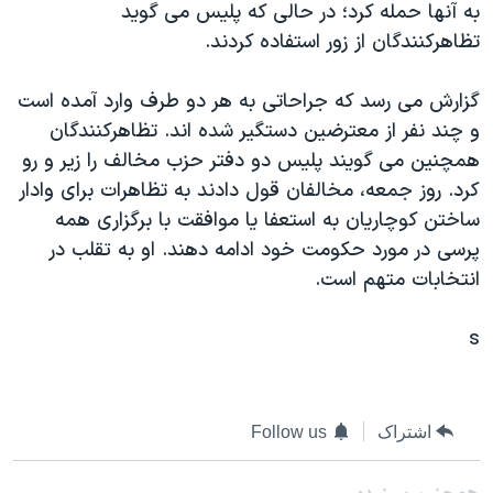
به آنها حمله کرد؛ در حالی که پليس می گويد
دنبال کنید
مستندها
فرهنگ و زندگی
تظاهرکنندگان از زور استفاده کردند.
حقوق شهروندی
انتخابات ریاست جمهوری آمریکا ۲۰۲۴
گزارش می رسد که جراحاتی به هر دو طرف وارد آمده است
اقتصادی
حمله جمهوری اسلامی به اسرائیل
و چند نفر از معترضين دستگير شده اند. تظاهرکنندگان
رمز مهسا
علم و فناوری
همچنين می گويند پليس دو دفتر حزب مخالف را زير و رو
زبانهای مختلف
اسرائیل در جنگ
ورزش زنان در ایران
کرد. روز جمعه، مخالفان قول دادند به تظاهرات برای وادار
ساختن کوچاريان به استعفا يا موافقت با برگزاری همه
گالری عکس
اعتراضات زن، زندگی، آزادی
پرسی در مورد حکومت خود ادامه دهند. او به تقلب در
آرشیو پخش زنده
مجموعه مستندهای دادخواهی
انتخابات متهم است.
تریبونال مردمی آبان ۹۸
s
دادگاه حمید نوری
چهل سال گروگان‌گیری
قانون شفافیت دارائی کادر رهبری ایران
اشتراک
Follow us
اعتراضات مردمی آبان ۹۸