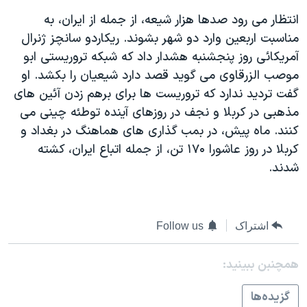
دنبال کنید
مستندها
فرهنگ و زندگی
انتظار می رود صدها هزار شيعه، از جمله از ايران، به
مناسبت اربعين وارد دو شهر بشوند. ريکاردو سانچز ژنرال
حقوق شهروندی
انتخابات ریاست جمهوری آمریکا ۲۰۲۴
آمريکائی روز پنجشنبه هشدار داد که شبکه تروريستی ابو
اقتصادی
حمله جمهوری اسلامی به اسرائیل
موصب الزرقاوی می گويد قصد دارد شيعيان را بکشد. او
رمز مهسا
علم و فناوری
گفت ترديد ندارد که تروريست ها برای برهم زدن آئين های
زبانهای مختلف
مذهبی در کربلا و نجف در روزهای آينده توطئه چينی می
اسرائیل در جنگ
ورزش زنان در ایران
کنند. ماه پيش، در بمب گذاری های هماهنگ در بغداد و
گالری عکس
اعتراضات زن، زندگی، آزادی
کربلا در روز عاشورا ۱۷۰ تن، از جمله اتباع ايران، کشته
آرشیو پخش زنده
مجموعه مستندهای دادخواهی
شدند.
تریبونال مردمی آبان ۹۸
دادگاه حمید نوری
اشتراک
Follow us
چهل سال گروگان‌گیری
قانون شفافیت دارائی کادر رهبری ایران
همچنبن ببینید:
اعتراضات مردمی آبان ۹۸
گزيده‌ها