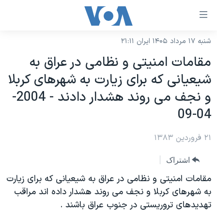
ینکهای
ابل
سترسی
شنبه ۱۷ مرداد ۱۴۰۵ ایران ۲۱:۱۱
خانه
هش
مقامات امنيتی و نظامی در عراق به
نسخه سبک وب‌سایت
ه
شيعيانی که برای زيارت به شهرهای کربلا
حتوای
موضوع ها
و نجف می روند هشدار دادند - 2004-
صلی
برنامه های تلویزیونی
ایران
هش
04-09
جدول برنامه ها
ه
آمریکا
فحه
۲۱ فروردین ۱۳۸۳
صفحه‌های ویژه
جهان
صلی
فرکانس‌های صدای آمریکا
ورزشی
جام جهانی ۲۰۲۶
اشتراک
هش
پخش رادیویی
ه
گزیده‌ها
عملیات خشم حماسی
مقامات امنيتی و نظامی در عراق به شيعيانی که برای زيارت
ستجو
به شهرهای کربلا و نجف می روند هشدار داده اند مراقب
۲۵۰سالگی آمریکا
ویژه برنامه‌ها
یادگیری زبان انگلیسی
تهديدهای تروريستی در جنوب عراق باشند .
ویدیوها
بایگانی برنامه‌های تلویزیونی