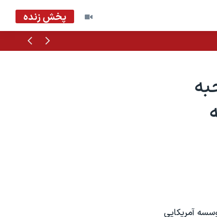
پخش زنده
قبلی
بعدی
به
وسسه آمريکايی