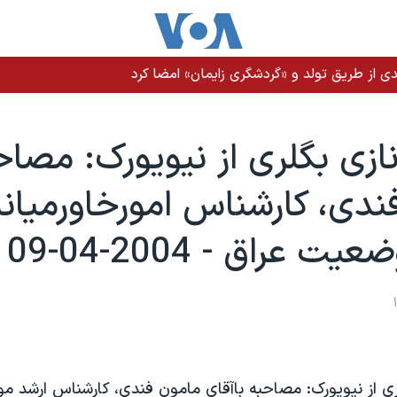
ی از طریق تولد و «گردشگری زایمان» امضا کرد
ازی بگلری از نيويورک: مصاح
فندی، کارشناس امورخاورميانه
يت عراق - 2004-04-09
ری از نيويورک: مصاحبه باآقای مامون فندی، کارشناس ارشد م