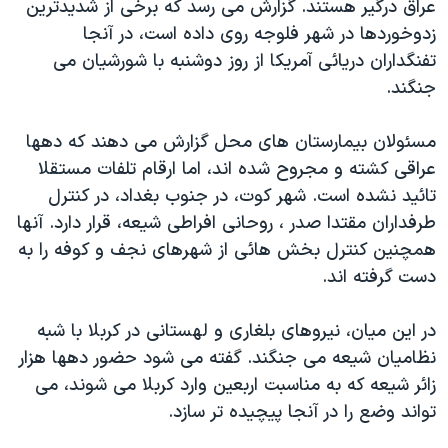
عراق درگير هستند. گزارش می رسد که برخی از شديدترين
دنبال کنید
مستندها
فرهنگ و زندگی
زدوخوردها در شهر فلوجه روی داده است، در آنجا
حقوق شهروندی
انتخابات ریاست جمهوری آمریکا ۲۰۲۴
تفنگداران دريائی آمريکا از روز دوشنبه با شورشيان می
جنگند.
اقتصادی
حمله جمهوری اسلامی به اسرائیل
رمز مهسا
علم و فناوری
مسئولان بيمارستان های محل گزارش می دهند که دهها
زبانهای مختلف
اسرائیل در جنگ
ورزش زنان در ایران
عراقی کشته و مجروح شده اند، اما ارقام تلفات مستقلا
تائيد نشده است. شهر کوت، در جنوب بغداد، در کنترل
گالری عکس
اعتراضات زن، زندگی، آزادی
طرفداران مقتدا صدر ، روحانی افراطی شيعه، قرار دارد. آنها
آرشیو پخش زنده
مجموعه مستندهای دادخواهی
همچنين کنترل بخش هائی از شهرهای نجف و کوفه را به
تریبونال مردمی آبان ۹۸
دست گرفته اند.
دادگاه حمید نوری
در اين ميان، نيروهای بلغاری و لهستانی در کربلا با شبه
چهل سال گروگان‌گیری
نظاميان شيعه می جنگند. گفته می شود حضور دهها هزار
قانون شفافیت دارائی کادر رهبری ایران
زائر شيعه که به مناسبت اربعين وارد کربلا می شوند، می
تواند وضع را در آنجا پيچيده تر سازد.
اعتراضات مردمی آبان ۹۸