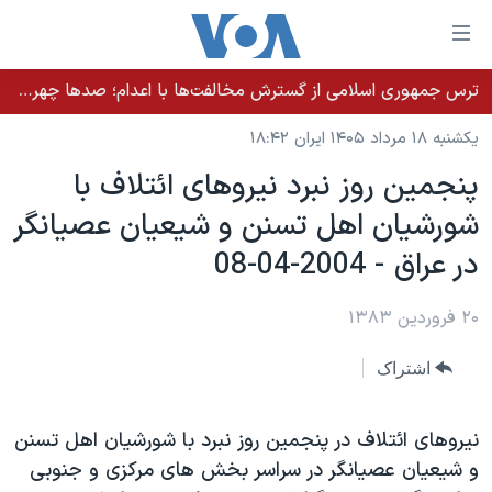
ینکهای
ابل
سترسی
ترس جمهوری اسلامی از گسترش مخالفت‌ها با اعدام؛ صدها چهره شناخته‌شده به دادسرا احضار شدند
خانه
هش
یکشنبه ۱۸ مرداد ۱۴۰۵ ایران ۱۸:۴۲
نسخه سبک وب‌سایت
ه
پنجمين روز نبرد نيروهای ائتلاف با
حتوای
موضوع ها
شورشيان اهل تسنن و شيعيان عصيانگر
صلی
برنامه های تلویزیونی
ایران
هش
در عراق - 2004-04-08
جدول برنامه ها
ه
آمریکا
فحه
صفحه‌های ویژه
۲۰ فروردین ۱۳۸۳
جهان
صلی
فرکانس‌های صدای آمریکا
ورزشی
جام جهانی ۲۰۲۶
هش
اشتراک
پخش رادیویی
ه
گزیده‌ها
عملیات خشم حماسی
ستجو
۲۵۰سالگی آمریکا
ویژه برنامه‌ها
نيروهای ائتلاف در پنجمين روز نبرد با شورشيان اهل تسنن
یادگیری زبان انگلیسی
و شيعيان عصيانگر در سراسر بخش های مرکزی و جنوبی
ویدیوها
بایگانی برنامه‌های تلویزیونی