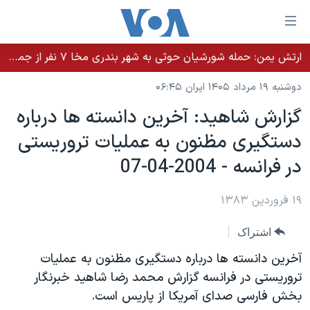
ینکهای
ابل
سترسی
ارتش یمن: حمله شورشیان حوثی به شهر بندری مخا ۷ نفر از جمله غیرنظامیان را کشت
خانه
هش
دوشنبه ۱۹ مرداد ۱۴۰۵ ایران ۰۶:۴۵
نسخه سبک وب‌سایت
ه
گزارش شاهيد: آخرين دانسته ها درباره
حتوای
موضوع ها
دستگيری مظنون به عمليات تروريستی
صلی
برنامه های تلویزیونی
ایران
هش
در فرانسه - 2004-04-07
جدول برنامه ها
ه
آمریکا
فحه
صفحه‌های ویژه
۱۹ فروردین ۱۳۸۳
جهان
صلی
فرکانس‌های صدای آمریکا
ورزشی
جام جهانی ۲۰۲۶
هش
اشتراک
پخش رادیویی
ه
گزیده‌ها
عملیات خشم حماسی
آخرين دانسته ها درباره دستگيری مظنون به عمليات
ستجو
۲۵۰سالگی آمریکا
ویژه برنامه‌ها
تروريستی در فرانسه گزارش محمد رضا شاهيد خبرنگار
یادگیری زبان انگلیسی
بخش فارسی صدای آمريکا از پاريس است.
ویدیوها
بایگانی برنامه‌های تلویزیونی