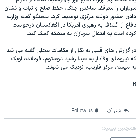
دنبال کنید
مستندها
فرهنگ و زندگی
سربازان را متوقف ساختن جنگ، حفظ صلح و ثبات و نشان
دادن حضور دولت مرکزی توصيف کرد. سخنگو گفت وزارت
حقوق شهروندی
انتخابات ریاست جمهوری آمریکا ۲۰۲۴
دفاع از ائتلاف به رهبری آمريکا در افغانستان درخواست
اقتصادی
حمله جمهوری اسلامی به اسرائیل
کرده است به انتقال سربازان به منطقه کمک کند.
رمز مهسا
علم و فناوری
زبانهای مختلف
در گزارش های قبلی به نقل از مقامات محلی گفته می شد
اسرائیل در جنگ
ورزش زنان در ایران
که نيروهای وفادار به عبدالرشيد دوستوم، فرمانده اوبک،
گالری عکس
اعتراضات زن، زندگی، آزادی
به ميمنه، مرکز فارياب، نزديک می شوند.
آرشیو پخش زنده
مجموعه مستندهای دادخواهی
R
تریبونال مردمی آبان ۹۸
دادگاه حمید نوری
چهل سال گروگان‌گیری
اشتراک
Follow us
قانون شفافیت دارائی کادر رهبری ایران
همچنبن ببینید:
اعتراضات مردمی آبان ۹۸