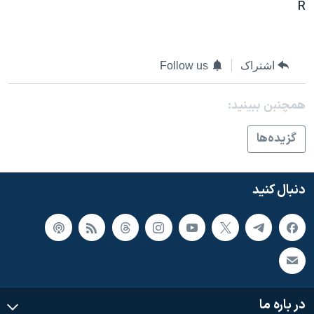
اسرائیل در جنگ
R
نرگس محمدی برنده جایزه نوبل صلح
همایش محافظه‌کاران آمریکا «سی‌پک»
اشتراک
Follow us
صفحه‌های ویژه
همچنبن ببینید:
سفر پرزیدنت ترامپ به چین
گزيده‌ها
دنبال کنید
در باره ما