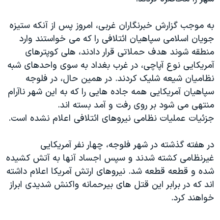
دنبال کنید
مستندها
فرهنگ و زندگی
به موجب گزارش خبرنگاران غربی، امروز پس از آنکه ستيزه
حقوق شهروندی
انتخابات ریاست جمهوری آمریکا ۲۰۲۴
جويان اسلامی سپاهيان ائتلافی را که می خواستند وارد
اقتصادی
حمله جمهوری اسلامی به اسرائیل
منطقه شوند هدف حملاتی قرار دادند، هلی کوپترهای
رمز مهسا
علم و فناوری
آمريکايی نوع آپاچی، در غرب بغداد به سوی واحدهای شبه
زبانهای مختلف
نظاميان شيعه شليک کردند. در همين حال، در فلوجه
اسرائیل در جنگ
ورزش زنان در ایران
سپاهيان آمريکايی همه جاده هايی را که به اين شهر ناآرام
گالری عکس
اعتراضات زن، زندگی، آزادی
منتهی می شود بر روی رفت و آمد بسته اند.
آرشیو پخش زنده
مجموعه مستندهای دادخواهی
جزئيات عمليات نظامی نيروهای ائتلافی اعلام نشده است.
تریبونال مردمی آبان ۹۸
در هفته گذشته در شهر فلوجه، چهار نفر آمريکايی
دادگاه حمید نوری
غيرنظامی کشته شدند و سپس اجساد آنها به آتش کشيده
چهل سال گروگان‌گیری
شده و قطعه قطعه شد. نيروهای ارتش آمريکا اعلام داشته
اند که در برابر اين قتل های بيرحمانه واکنش شديدی ابراز
قانون شفافیت دارائی کادر رهبری ایران
خواهند کرد.
اعتراضات مردمی آبان ۹۸