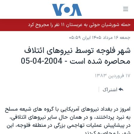
ینکهای
ابل
سترسی
حمله شورشیان حوثی به عربستان ۱۱ نفر را مجروح کرد
خانه
هش
جمعه ۱۶ مرداد ۱۴۰۵ ایران ۰۵:۵۹
نسخه سبک وب‌سایت
ه
شهر فلوجه توسط نيروهای ائتلاف
حتوای
موضوع ها
محاصره شده است - 2004-04-05
صلی
برنامه های تلویزیونی
ایران
هش
جدول برنامه ها
ه
۱۷ فروردین ۱۳۸۳
آمریکا
فحه
صفحه‌های ویژه
جهان
اشتراک
صلی
فرکانس‌های صدای آمریکا
ورزشی
جام جهانی ۲۰۲۶
هش
پخش رادیویی
ه
گزیده‌ها
عملیات خشم حماسی
امروز در بغداد نيروهای آمريکايی با گروه های شيعه مسلح
ستجو
به نبرد پرداختند، و در همان حال ساير نيروهای ائتلافی،
۲۵۰سالگی آمریکا
ویژه برنامه‌ها
یادگیری زبان انگلیسی
در پيشاپيش عمليات تهاجمی بزرگی در منطقه فلوجه، اين
ویدیوها
بایگانی برنامه‌های تلویزیونی
شهر را محاصره کردند.