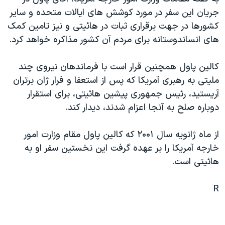
دنبال کنید
مستندها
فرهنگ و زندگی
جريان اين سفر در مورد کوشش های ايالات متحده و ساير
کشورها در جهت برقراری ثبات در هائيتی و نيز تامين کمک
حقوق شهروندی
انتخابات ریاست جمهوری آمریکا ۲۰۲۴
های انساندوستانه برای مردم آن کشور مذاکره خواهد کرد.
اقتصادی
حمله جمهوری اسلامی به اسرائیل
رمز مهسا
علم و فناوری
کالين پاول همچنين قرار است با فرماندهان نيروی چند
زبانهای مختلف
مليتی به رهبری آمريکا که پس از استعفا و فرار ژان برتران
اسرائیل در جنگ
ورزش زنان در ایران
آريستيد، رئيس جمهوری پيشين هائيتی، برای استقرار
گالری عکس
اعتراضات زن، زندگی، آزادی
دوباره صلح به آنجا اعزام شدند، ديدار کند.
آرشیو پخش زنده
مجموعه مستندهای دادخواهی
از ماه ژانويه سال ٢۰۰۱ که کالين پاول مقام وزارت امور
تریبونال مردمی آبان ۹۸
خارجه آمريکا را بر عهده گرفت اين نخستين سفر او به
دادگاه حمید نوری
هائيتی است.
چهل سال گروگان‌گیری
R
قانون شفافیت دارائی کادر رهبری ایران
اعتراضات مردمی آبان ۹۸