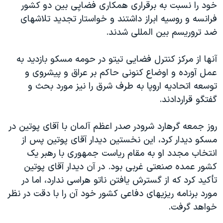
خود را نسبت به برقراری همکاری فضايِی بين دو کشور
دنبال کنید
مستندها
فرهنگ و زندگی
فرانسه و روسيه ابراز داشتند و خواستار تجديد تلاشهای
حقوق شهروندی
انتخابات ریاست جمهوری آمریکا ۲۰۲۴
ضد تروريسم بين المللی شدند.
اقتصادی
حمله جمهوری اسلامی به اسرائیل
آنها از مرکز کنترل فضايی تيتو در حومه مسکو بازديد به
رمز مهسا
علم و فناوری
عمل آورده و اوضاع کنونی حاکم بر عراق و پيشروی و
زبانهای مختلف
اسرائیل در جنگ
ورزش زنان در ایران
توسعه اتحاديه اروپا به طرف شرق را نيز مورد بحث و
گفتگو قراردادند.
گالری عکس
اعتراضات زن، زندگی، آزادی
آرشیو پخش زنده
مجموعه مستندهای دادخواهی
روز جمعه گرهارد شرودر صدر اعظم آلمان با آقای پوتين در
تریبونال مردمی آبان ۹۸
مسکو ديدار کرد، اين نخستين ديدار آقای پوتين پس از
انتخاب مجدد او به مقام رياست جمهوری با رهبر يک
دادگاه حمید نوری
کشور عمده صنعتی غربی بود. در آن ديدار آقای پوتين
چهل سال گروگان‌گیری
تأکيد کرد که از گسترش يافتن ناتو هراسی ندارد، اما در
قانون شفافیت دارائی کادر رهبری ایران
مورد برنامه ريزيهای دفاعی کشور خود آن را با دقت در نظر
خواهد گرفت.
اعتراضات مردمی آبان ۹۸