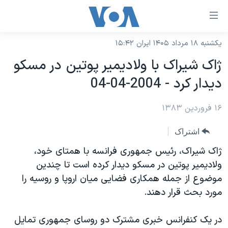
ینکهای
ابل
سترسی
یکشنبه ۱۸ مرداد ۱۴۰۵ ایران ۱۵:۴۲
خانه
هش
ژاک شيراک با ولاديمير پوتين در مسکو
نسخه سبک وب‌سایت
ه
ديدار کرد - 2004-04-04
حتوای
موضوع ها
صلی
۱۶ فروردین ۱۳۸۳
برنامه های تلویزیونی
ایران
هش
جدول برنامه ها
ه
آمریکا
اشتراک
فحه
صفحه‌های ویژه
جهان
ژاک شيراک، رئيس جمهوری فرانسه با همتای خود،
صلی
فرکانس‌های صدای آمریکا
ولاديمير پوتين در مسکو ديدار کرده است تا چندين
ورزشی
جام جهانی ۲۰۲۶
هش
موضوع از جمله همکاری فضايی ميان اروپا و روسيه را
پخش رادیویی
ه
گزیده‌ها
عملیات خشم حماسی
مورد بحث قرار دهند.
ستجو
۲۵۰سالگی آمریکا
ویژه برنامه‌ها
یادگیری زبان انگلیسی
در يک کنفرانس خبری مشترک دو روسای جمهوری تمايل
ویدیوها
بایگانی برنامه‌های تلویزیونی