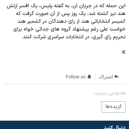
اين حمله که در جريان آن، به گفته پليس، يک افسر ارتش
دنبال کنید
مستندها
فرهنگ و زندگی
هند نيز کشته شد، يک روز پس از آن صورت گرفت که
حقوق شهروندی
انتخابات ریاست جمهوری آمریکا ۲۰۲۴
کميسر انتخاباتی هند از رای دهندگان در کشمير هند
اقتصادی
حمله جمهوری اسلامی به اسرائیل
خواست علی رغم پيشنهاد گروه های جدائی خواه برای
تحريم رای گيری، در انتخابات سراسری شرکت کنند.
رمز مهسا
علم و فناوری
زبانهای مختلف
اسرائیل در جنگ
ورزش زنان در ایران
K
گالری عکس
اعتراضات زن، زندگی، آزادی
آرشیو پخش زنده
مجموعه مستندهای دادخواهی
اشتراک
Follow us
تریبونال مردمی آبان ۹۸
دادگاه حمید نوری
همچنبن ببینید:
چهل سال گروگان‌گیری
گزيده‌ها
قانون شفافیت دارائی کادر رهبری ایران
اعتراضات مردمی آبان ۹۸
دنبال کنید