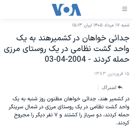
ینکهای
ابل
سترسی
شنبه ۱۷ مرداد ۱۴۰۵ ایران ۱۵:۱۳
خانه
هش
جدائی خواهان در کشميرهند به يک
نسخه سبک وب‌سایت
ه
واحد گشت نظامی در يک روستای مرزی
حتوای
موضوع ها
حمله کردند - 2004-04-03
صلی
برنامه های تلویزیونی
ایران
هش
۱۵ فروردین ۱۳۸۳
جدول برنامه ها
ه
آمریکا
فحه
صفحه‌های ویژه
جهان
اشتراک
صلی
فرکانس‌های صدای آمریکا
ورزشی
جام جهانی ۲۰۲۶
در کشمير هند، جدائی خواهان مظنون روز شنبه به يک
هش
پخش رادیویی
واحد گشت نظامی در يک روستای مرزی در شمال سرينگر
ه
گزیده‌ها
عملیات خشم حماسی
حمله کردند، دو سرباز را کشتند و ٧ نفر ديگر را مجروح
ستجو
۲۵۰سالگی آمریکا
ویژه برنامه‌ها
یادگیری زبان انگلیسی
کردند.
ویدیوها
بایگانی برنامه‌های تلویزیونی