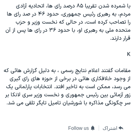
با شمرده شدن تقريبا ۸۵ درصد رای ها، اتحاديه آزادی
دنبال کنید
مستندها
فرهنگ و زندگی
مردم، به رهبری رئيس جمهوری، حدود ۴۶ در صد رای ها
حقوق شهروندی
انتخابات ریاست جمهوری آمریکا ۲۰۲۴
را تصاحب کرده است، در حالی که نخست وزير و حزب
اقتصادی
حمله جمهوری اسلامی به اسرائیل
متحده ملی به رهبری او، با حدود ۳۶ در رای ها پس از آن
قرار دارند.
رمز مهسا
علم و فناوری
زبانهای مختلف
اسرائیل در جنگ
ورزش زنان در ایران
K
گالری عکس
اعتراضات زن، زندگی، آزادی
مقامات گفتند اعلام نتايج رسمی ، به دليل گزارش هائی که
آرشیو پخش زنده
مجموعه مستندهای دادخواهی
از وجود خلافکاری هائی در برخی از حوزه های رای گيری
تریبونال مردمی آبان ۹۸
می رسد، ممکن است به تاخير افتد. انتخابات پارلمانی يک
دادگاه حمید نوری
زور آزمائی بين رئيس جمهوری و نخست وزير سری لانکا بر
سر چگونگی مذاکره با شورشيان تاميل تايگر تلقی می شد.
چهل سال گروگان‌گیری
قانون شفافیت دارائی کادر رهبری ایران
اعتراضات مردمی آبان ۹۸
اشتراک
Follow us