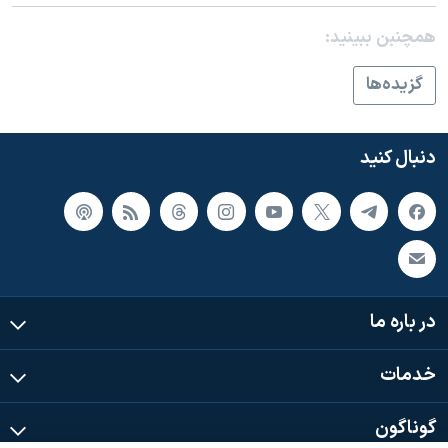
اسرائیل در جنگ
همچنبن ببینید:
نرگس محمدی برنده جایزه نوبل صلح
همایش محافظه‌کاران آمریکا «سی‌پک»
گزيده‌ها
صفحه‌های ویژه
سفر پرزیدنت ترامپ به چین
دنبال کنید
در باره ما
خدمات
گوناگون