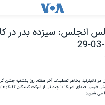
س انجلس: سيزده بدر در کالي
 در کاليفرنيا، بخاطر تعطيلات آخر هفته، روز يکشنبه جشن گر
خش فارسی صدای آمريکا با چند تن از شرکت کنندگان گفتگوهاي
 می شنويد.