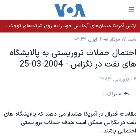
ینکهای
ابل
سترسی
ارتش آمریکا میدان‌های آزمایش خود را به روی شرکت‌های کوچک می‌گشاید تا تسلیحات سریع‌تر به میدان نبرد برسد
خانه
هش
شنبه ۱۷ مرداد ۱۴۰۵ ایران ۰۲:۳۹
نسخه سبک وب‌سایت
ه
احتمال حملات تروريستی به پالايشگاه
حتوای
موضوع ها
های نفت در تگزاس - 2004-03-25
صلی
برنامه های تلویزیونی
ایران
هش
جدول برنامه ها
ه
۰۶ فروردین ۱۳۸۳
آمریکا
فحه
صفحه‌های ویژه
جهان
اشتراک
صلی
فرکانس‌های صدای آمریکا
ورزشی
جام جهانی ۲۰۲۶
هش
پخش رادیویی
ه
گزیده‌ها
عملیات خشم حماسی
مقامات فدرال در آمريکا هشدار می دهند که پالايشگاه های
ستجو
نفت در تگزاس ممکن است هدف حملات تروريستی
۲۵۰سالگی آمریکا
ویژه برنامه‌ها
یادگیری زبان انگلیسی
احتمالی باشند.
ویدیوها
بایگانی برنامه‌های تلویزیونی