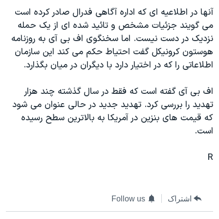
دنبال کنید
مستندها
فرهنگ و زندگی
آنها در اطلاعيه ای که اداره آگاهی فدرال صادر کرده است
می گويند جزئيات مشخص و تائيد شده ای از يک حمله
حقوق شهروندی
انتخابات ریاست جمهوری آمریکا ۲۰۲۴
نزديک در دست نيست. اما سخنگوی اف بی آی به روزنامه
اقتصادی
حمله جمهوری اسلامی به اسرائیل
هوستون کرونيکل گفت احتياط حکم می کند اين سازمان
رمز مهسا
علم و فناوری
اطلاعاتی را که در اختيار دارد با ديگران در ميان بگذارد.
زبانهای مختلف
اسرائیل در جنگ
ورزش زنان در ایران
اف بی آی گفته است که فقط در سال گذشته چند هزار
گالری عکس
اعتراضات زن، زندگی، آزادی
تهديد را بررسی کرد. تهديد جديد در حالی عنوان می شود
آرشیو پخش زنده
مجموعه مستندهای دادخواهی
که قيمت های بنزين در آمريکا به بالاترين سطح رسيده
است.
تریبونال مردمی آبان ۹۸
دادگاه حمید نوری
R
چهل سال گروگان‌گیری
قانون شفافیت دارائی کادر رهبری ایران
اشتراک
Follow us
اعتراضات مردمی آبان ۹۸