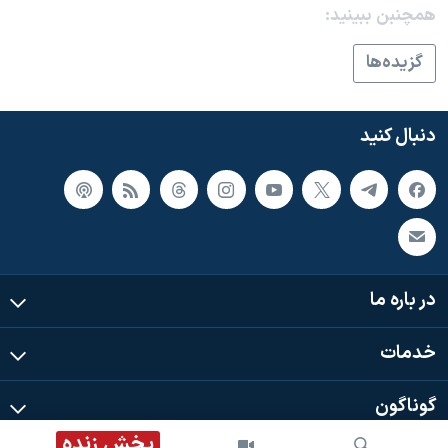
اسرائیل در جنگ
همچنبن ببینید:
نرگس محمدی برنده جایزه نوبل صلح
گزيده‌ها
همایش محافظه‌کاران آمریکا «سی‌پک»
صفحه‌های ویژه
دنبال کنید
سفر پرزیدنت ترامپ به چین
در باره ما
خدمات
گوناگون
پخش زنده