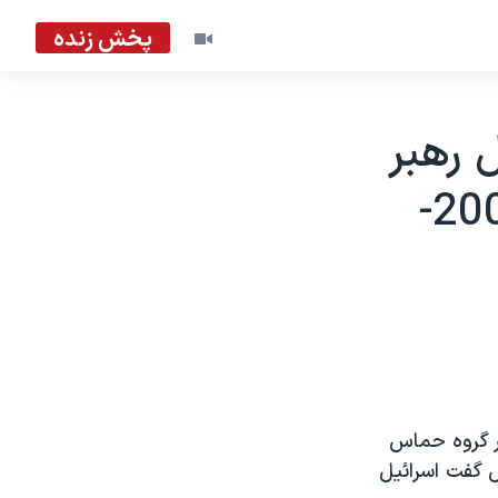
پخش زنده
 رهبر
گروه حماس يک «جنايت» است - 2004-
ر گروه حماس
ل گفت اسرائيل