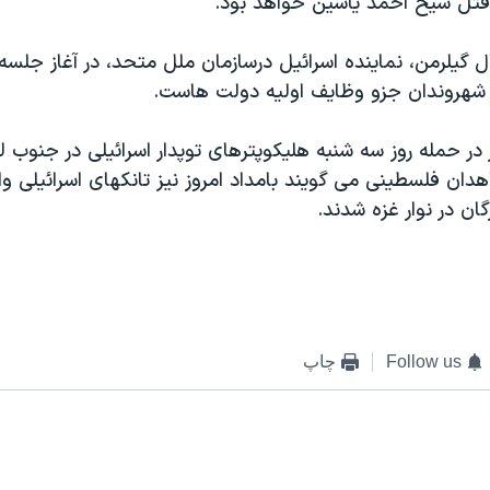
تل شيخ احمد ياسين خواهد بود.
ل گيلرمن، نماينده اسرائيل درسازمان ملل متحد، در آغاز جلسه
هروندان جزو وظايف اوليه دولت هاست.
 در حمله روز سه شنبه هليکوپترهای توپدار اسرائيلی در جنوب لب
ان فلسطينی می گويند بامداد امروز نيز تانکهای اسرائيلی وار
گان در نوار غزه شدند.
Follow us
چاپ