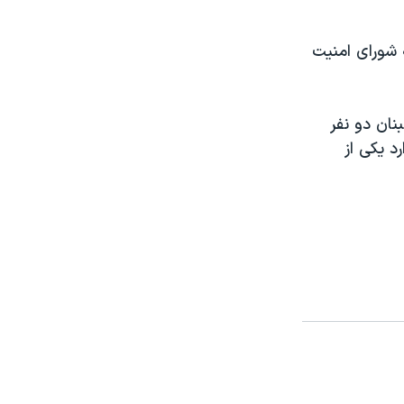
 شورای امنيت
نان دو نفر
د يکی از