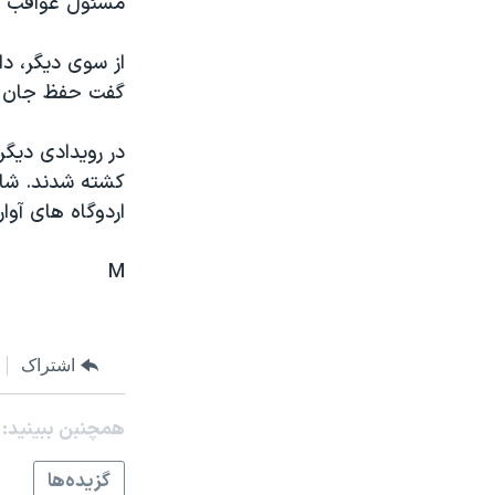
مسئول عواقب ق
مستندها
فرهنگ و زندگی
حقوق شهروندی
انتخابات ریاست جمهوری آمریکا ۲۰۲۴
از سوی ديگر، دا
اقتصادی
حمله جمهوری اسلامی به اسرائیل
گفت حفظ جان ش
رمز مهسا
علم و فناوری
در رويدادی ديگر
اسرائیل در جنگ
ورزش زنان در ایران
کشته شدند. شاهد
گالری عکس
اعتراضات زن، زندگی، آزادی
اردوگاه های آوار
آرشیو پخش زنده
مجموعه مستندهای دادخواهی
M
تریبونال مردمی آبان ۹۸
دادگاه حمید نوری
چهل سال گروگان‌گیری
اشتراک
قانون شفافیت دارائی کادر رهبری ایران
همچنبن ببینید:
اعتراضات مردمی آبان ۹۸
گزيده‌ها
اسرائیل در جنگ