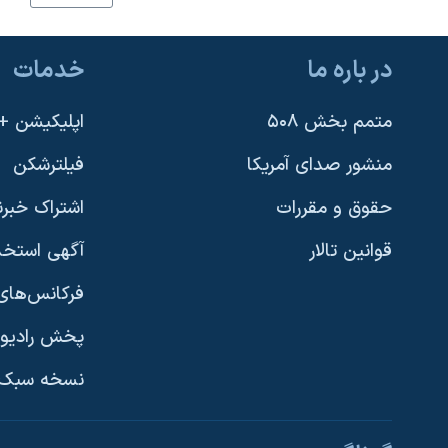
نرگس محمدی برنده جایزه نوبل صلح
همایش محافظه‌کاران آمریکا «سی‌پک»
در باره ما
خدمات
صفحه‌های ویژه
متمم بخش ۵۰۸
اپلیکیشن +VOA
سفر پرزیدنت ترامپ به چین
منشور صدای آمریکا
فیلترشکن
حقوق و مقررات
اشتراک خبرن
قوانین تالار
آگهی استخد
فرکانس‌های 
پخش رادیو
یادگیری زبان انگلیسی
نسخه سبک 
دنبال کنید