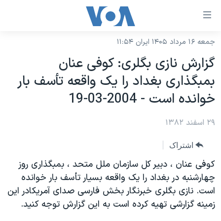
ینکهای
ابل
سترسی
جمعه ۱۶ مرداد ۱۴۰۵ ایران ۱۱:۵۴
خانه
هش
گزارش نازی بگلری: کوفی عنان
نسخه سبک وب‌سایت
ه
بمبگذاری بغداد را يک واقعه تأسف بار
حتوای
موضوع ها
خوانده است - 2004-03-19
صلی
برنامه های تلویزیونی
ایران
هش
۲۹ اسفند ۱۳۸۲
جدول برنامه ها
ه
آمریکا
فحه
صفحه‌های ویژه
جهان
اشتراک
صلی
فرکانس‌های صدای آمریکا
ورزشی
جام جهانی ۲۰۲۶
کوفی عنان ، دبير کل سازمان ملل متحد ، بمبگذاری روز
هش
پخش رادیویی
چهارشنبه در بغداد را يک واقعه بسيار تأسف بار خوانده
ه
گزیده‌ها
عملیات خشم حماسی
است. نازی بگلری خبرنگار بخش فارسی صدای آمريکادر اين
ستجو
۲۵۰سالگی آمریکا
ویژه برنامه‌ها
یادگیری زبان انگلیسی
زمينه گزارشی تهيه کرده است به اين گزارش توجه کنيد.
ویدیوها
بایگانی برنامه‌های تلویزیونی