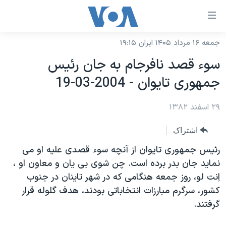
ینکهای
ابل
سترسی
جمعه ۱۶ مرداد ۱۴۰۵ ایران ۱۹:۱۵
خانه
هش
سوء قصد نافرجام به جان رئيس
نسخه سبک وب‌سایت
ه
جمهوری تايوان - 2004-03-19
حتوای
موضوع ها
صلی
۲۹ اسفند ۱۳۸۲
برنامه های تلویزیونی
ایران
هش
جدول برنامه ها
ه
آمریکا
اشتراک
فحه
صفحه‌های ویژه
جهان
رئيس جمهوری تايوان از آنچه سوء قصدی عليه او می
صلی
فرکانس‌های صدای آمریکا
نمايد جان بدر برده است. چن شوی بی يان و معاون او ،
ورزشی
جام جهانی ۲۰۲۶
هش
اِنت لو، روز جمعه هنگامی که در شهر تاينان در جنوب
پخش رادیویی
ه
گزیده‌ها
عملیات خشم حماسی
کشور، سرگرم مبارزات انتخاباتی بودند، هدف گلوله قرار
ستجو
۲۵۰سالگی آمریکا
ویژه برنامه‌ها
گرفتند.
یادگیری زبان انگلیسی
ویدیوها
بایگانی برنامه‌های تلویزیونی