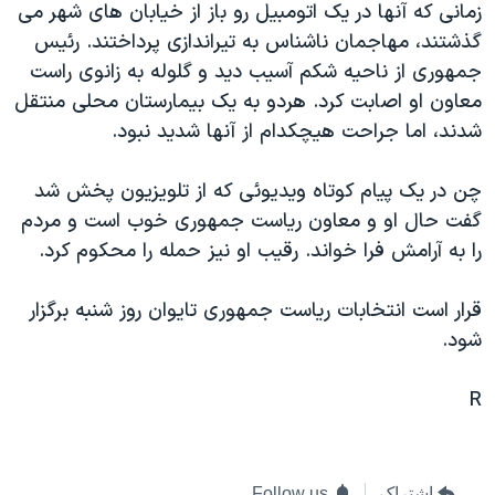
زمانی که آنها در يک اتومبيل رو باز از خيابان های شهر می
دنبال کنید
مستندها
فرهنگ و زندگی
گذشتند، مهاجمان ناشناس به تيراندازی پرداختند. رئيس
حقوق شهروندی
انتخابات ریاست جمهوری آمریکا ۲۰۲۴
جمهوری از ناحيه شکم آسيب ديد و گلوله به زانوی راست
معاون او اصابت کرد. هردو به يک بيمارستان محلی منتقل
اقتصادی
حمله جمهوری اسلامی به اسرائیل
شدند، اما جراحت هيچکدام از آنها شديد نبود.
رمز مهسا
علم و فناوری
زبانهای مختلف
اسرائیل در جنگ
ورزش زنان در ایران
چن در يک پيام کوتاه ويديوئی که از تلويزيون پخش شد
گفت حال او و معاون رياست جمهوری خوب است و مردم
گالری عکس
اعتراضات زن، زندگی، آزادی
را به آرامش فرا خواند. رقيب او نيز حمله را محکوم کرد.
آرشیو پخش زنده
مجموعه مستندهای دادخواهی
تریبونال مردمی آبان ۹۸
قرار است انتخابات رياست جمهوری تايوان روز شنبه برگزار
شود.
دادگاه حمید نوری
چهل سال گروگان‌گیری
R
قانون شفافیت دارائی کادر رهبری ایران
اعتراضات مردمی آبان ۹۸
اشتراک
Follow us