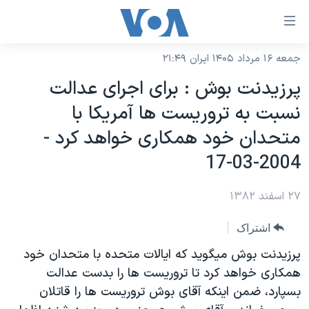
ینکهای
ابل
سترسی
جمعه ۱۶ مرداد ۱۴۰۵ ایران ۲۱:۴۹
خانه
هش
پرزيدنت بوش : برای اجرای عدالت
نسخه سبک وب‌سایت
ه
نسبت به تروريست ها آمريکا با
حتوای
موضوع ها
متحدان خود همکاری خواهد کرد -
صلی
برنامه های تلویزیونی
ایران
هش
2004-03-17
جدول برنامه ها
ه
آمریکا
فحه
۲۷ اسفند ۱۳۸۲
صفحه‌های ویژه
جهان
صلی
فرکانس‌های صدای آمریکا
ورزشی
جام جهانی ۲۰۲۶
اشتراک
هش
پخش رادیویی
ه
گزیده‌ها
عملیات خشم حماسی
پرزيدنت بوش ميگويد که ايالات متحده با متحدان خود
ستجو
همکاری خواهد کرد تا تروريست ها را بدست عدالت
۲۵۰سالگی آمریکا
ویژه برنامه‌ها
یادگیری زبان انگلیسی
بسپارد، ضمن اينکه آقای بوش تروريست ها را قاتلان
ویدیوها
بایگانی برنامه‌های تلویزیونی