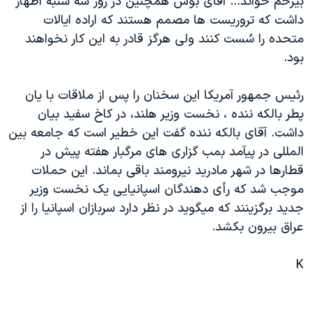
بيرحم خواند... آقای بوش همچنين در روز سه شنبه اظهار
دنبال کنید
مستندها
فرهنگ و زندگی
داشت که تروريست ها مصمم هستند که اراده ايالات
متحده را سُست کنند ولی هرگز قادر به اين کار نخواهند
حقوق شهروندی
انتخابات ریاست جمهوری آمریکا ۲۰۲۴
بود.
اقتصادی
حمله جمهوری اسلامی به اسرائیل
رمز مهسا
علم و فناوری
رئيس جمهور آمريکا اين سخنان را پس از ملاقات با يان
زبانهای مختلف
پطر بالکه ننده ، نخست وزير هلند، در کاخ سفيد بيان
اسرائیل در جنگ
ورزش زنان در ایران
داشت. آقای بالکه ننده گفت اين خطير است که جامعه بين
گالری عکس
اعتراضات زن، زندگی، آزادی
المللی در پيآمد بمب گزاری های مرگبار هفته پيش در
آرشیو پخش زنده
مجموعه مستندهای دادخواهی
قطارها در شهر مادريد نيرومند باقی بماند. اين حملات
موجب شد که رأی دهندگان اسپانيايی يک نخست وزير
تریبونال مردمی آبان ۹۸
جديد برگزينند که ميگويد در نظر دارد سربازان اسپانيا را از
دادگاه حمید نوری
عراق بيرون بکشد.
چهل سال گروگان‌گیری
K
قانون شفافیت دارائی کادر رهبری ایران
اعتراضات مردمی آبان ۹۸