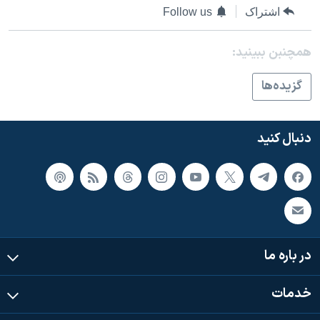
اسرائیل در جنگ
اشتراک
Follow us
نرگس محمدی برنده جایزه نوبل صلح
همچنبن ببینید:
همایش محافظه‌کاران آمریکا «سی‌پک»
صفحه‌های ویژه
گزيده‌ها
سفر پرزیدنت ترامپ به چین
دنبال کنید
در باره ما
خدمات