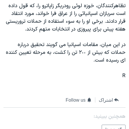
تظاهرکنندگان، خوزه لوئی رودريگر زاپاترو را، که قول داده
دنبال کنید
مستندها
فرهنگ و زندگی
است سربازان اسپانيائی را از عراق فرا خواند، مورد انتقاد
حقوق شهروندی
انتخابات ریاست جمهوری آمریکا ۲۰۲۴
قرار دادند. برخی او را به سوء استفاده از حملات تروريستی
اقتصادی
حمله جمهوری اسلامی به اسرائیل
هفته پيش برای پيروزی در انتخابات متهم کردند.
رمز مهسا
علم و فناوری
زبانهای مختلف
در اين ميان، مقامات اسپانيا می گويند تحقيق درباره
اسرائیل در جنگ
ورزش زنان در ایران
حملات که بيش از ٢٠٠ تن را کشت، به مرحله تعيين کننده
گالری عکس
اعتراضات زن، زندگی، آزادی
ای رسيده است.
آرشیو پخش زنده
مجموعه مستندهای دادخواهی
R
تریبونال مردمی آبان ۹۸
دادگاه حمید نوری
چهل سال گروگان‌گیری
اشتراک
Follow us
قانون شفافیت دارائی کادر رهبری ایران
همچنبن ببینید:
اعتراضات مردمی آبان ۹۸