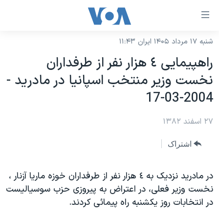
ینکهای
ابل
سترسی
شنبه ۱۷ مرداد ۱۴۰۵ ایران ۱۱:۴۳
خانه
هش
راهپيمايی ٤ هزار نفر از طرفداران
نسخه سبک وب‌سایت
ه
نخست وزير منتخب اسپانيا در مادريد -
حتوای
موضوع ها
2004-03-17
صلی
برنامه های تلویزیونی
ایران
هش
۲۷ اسفند ۱۳۸۲
جدول برنامه ها
ه
آمریکا
فحه
صفحه‌های ویژه
جهان
اشتراک
صلی
فرکانس‌های صدای آمریکا
ورزشی
جام جهانی ۲۰۲۶
هش
پخش رادیویی
در مادريد نزديک به ٤ هزار نفر از طرفداران خوزه ماريا آزنار ،
ه
گزیده‌ها
عملیات خشم حماسی
نخست وزير فعلی، در اعتراض به پيروزی حزب سوسياليست
ستجو
۲۵۰سالگی آمریکا
ویژه برنامه‌ها
یادگیری زبان انگلیسی
در انتخابات روز يکشنبه راه پيمائی کردند.
ویدیوها
بایگانی برنامه‌های تلویزیونی