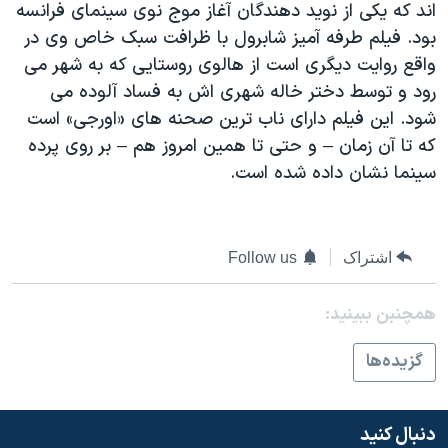
اند که يکی از نويد دهندگان آغاز موج نوی سينمای فرانسه
دنبال کنید
مستندها
فرهنگ و زندگی
بود. فيلم طرفه آميز شابرول با ظرافت سبک خاص وی در
حقوق شهروندی
انتخابات ریاست جمهوری آمریکا ۲۰۲۴
واقع روايت ديگری است از هالوی روستايی که به شهر می
رود و توسط دختر خاله شهری اش به فساد آلوده می
اقتصادی
حمله جمهوری اسلامی به اسرائیل
شود. اين فيلم دارای ناب ترين صحنه های «اورجی» است
رمز مهسا
علم و فناوری
که تا آن زمان – و حتی تا همين امروز هم – بر روی پرده
زبانهای مختلف
اسرائیل در جنگ
ورزش زنان در ایران
سينما نشان داده شده است.
گالری عکس
اعتراضات زن، زندگی، آزادی
آرشیو پخش زنده
مجموعه مستندهای دادخواهی
اشتراک
Follow us
تریبونال مردمی آبان ۹۸
دادگاه حمید نوری
همچنبن ببینید:
چهل سال گروگان‌گیری
گزيده‌ها
قانون شفافیت دارائی کادر رهبری ایران
اعتراضات مردمی آبان ۹۸
دنبال کنید