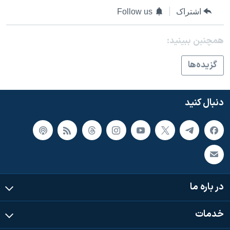
اسرائیل در جنگ
اشتراک
Follow us
نرگس محمدی برنده جایزه نوبل صلح
همایش محافظه‌کاران آمریکا «سی‌پک»
همچنبن ببینید:
صفحه‌های ویژه
گزيده‌ها
سفر پرزیدنت ترامپ به چین
دنبال کنید
در باره ما
خدمات