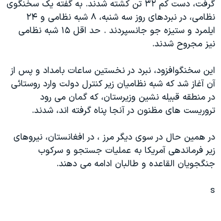
گرفت، دست کم ۳۲ تن کشته شدند. به گفته يک سخنگوی
دنبال کنید
مستندها
فرهنگ و زندگی
نظامی، در نبردهای روز سه شنبه، ۸ شبه نظامی و ۲۴
حقوق شهروندی
انتخابات ریاست جمهوری آمریکا ۲۰۲۴
ايلمرد و ستيزه جو جانسپردند . حد اقل ۱۵ شبه نظامی
نيز مجروح شدند.
اقتصادی
حمله جمهوری اسلامی به اسرائیل
رمز مهسا
علم و فناوری
اين سخنگوافزود، نبرد در نخستين ساعات بامداد و پس از
زبانهای مختلف
اسرائیل در جنگ
ورزش زنان در ایران
آن آغاز شد که شبه نظاميان زير کنترل دولت وارد روستائی
در منطقه قبيله نشين وزيرستان، که گمان می رود
گالری عکس
اعتراضات زن، زندگی، آزادی
تروريست های مظنون در آنجا پناه گرفته اند، شدند.
آرشیو پخش زنده
مجموعه مستندهای دادخواهی
تریبونال مردمی آبان ۹۸
در همين حال در سوی ديگر مرز ، در افغانستان، نيروهای
زير فرماندهی آمريکا به عمليات جستجو و سرکوب
دادگاه حمید نوری
جنگجويان القاعده و طالبان ادامه می دهند.
چهل سال گروگان‌گیری
قانون شفافیت دارائی کادر رهبری ایران
s
اعتراضات مردمی آبان ۹۸