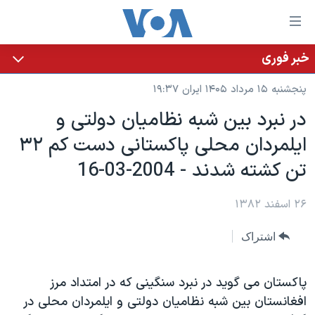
ینکهای
ابل
سترسی
خبر فوری
خانه
هش
پنجشنبه ۱۵ مرداد ۱۴۰۵ ایران ۱۹:۳۷
نسخه سبک وب‌سایت
ه
در نبرد بين شبه نظاميان دولتی و
حتوای
موضوع ها
ايلمردان محلی پاکستانی دست کم ۳۲
صلی
برنامه های تلویزیونی
ایران
هش
تن کشته شدند - 2004-03-16
جدول برنامه ها
ه
آمریکا
فحه
صفحه‌های ویژه
۲۶ اسفند ۱۳۸۲
جهان
صلی
فرکانس‌های صدای آمریکا
ورزشی
جام جهانی ۲۰۲۶
هش
اشتراک
پخش رادیویی
ه
گزیده‌ها
عملیات خشم حماسی
ستجو
۲۵۰سالگی آمریکا
ویژه برنامه‌ها
پاکستان می گويد در نبرد سنگينی که در امتداد مرز
یادگیری زبان انگلیسی
افغانستان بين شبه نظاميان دولتی و ايلمردان محلی در
ویدیوها
بایگانی برنامه‌های تلویزیونی