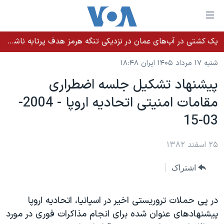
ینکهای
ابل
سترسی
یک کشتی در آب‌های عمان در نزدیکی تنگه هرمز هدف پرتابه ناشناس قرار گرفت
خانه
هش
شنبه ۱۷ مرداد ۱۴۰۵ ایران ۱۸:۴۸
نسخه سبک وب‌سایت
ه
پيشنهاد تشکيل جلسه اضطراری
حتوای
موضوع ها
مقامات امنيتی اتحاديه اروپا - 2004-
صلی
برنامه های تلویزیونی
ایران
هش
03-15
جدول برنامه ها
ه
آمریکا
فحه
صفحه‌های ویژه
۲۵ اسفند ۱۳۸۲
جهان
صلی
فرکانس‌های صدای آمریکا
ورزشی
جام جهانی ۲۰۲۶
هش
اشتراک
پخش رادیویی
ه
گزیده‌ها
عملیات خشم حماسی
ستجو
۲۵۰سالگی آمریکا
ویژه برنامه‌ها
در پی حملات تروريستی اخير در اسپانيا، اتحاديه اروپا
یادگیری زبان انگلیسی
پيشنهادهای عنوان شده برای انجام مذاکرات فوری در مورد
ویدیوها
بایگانی برنامه‌های تلویزیونی