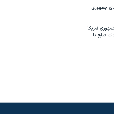
سای جمهوری
مهوری آمريکا
ات صلح با