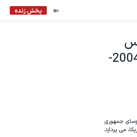
پخش زنده
ين رئيس
جمهوری آمريکا، هری اس ترومن - 2004-
روسای جمهوری