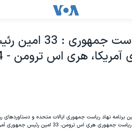
نهاد رياست جمهوری : 33 ام
برنامه نهاد رياست جمهوری ايالات متحده و دستاوردهای 
ری هری اس ترومن، 33 امين رئيس جمهوری آمريکا، می پردازد.