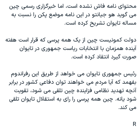
محتوای نامه فاش نشده است، اما خبرگزاری رسمی چين
دنبال کنید
مستندها
فرهنگ و زندگی
می گويد هو جيانتو در اين نامه موضع پکن را نسبت به
حقوق شهروندی
انتخابات ریاست جمهوری آمریکا ۲۰۲۴
مساله تايوان تشريح کرده است.
اقتصادی
حمله جمهوری اسلامی به اسرائیل
دولت کمونيست چين از يک همه پرسی که قرار است هفته
رمز مهسا
علم و فناوری
زبانهای مختلف
آينده همزمان با انتخابات رياست جمهوری در تايوان
اسرائیل در جنگ
ورزش زنان در ایران
صورت گيرد انتقاد کرده است.
گالری عکس
اعتراضات زن، زندگی، آزادی
رئيس جمهوری تايوان می خواهد از طريق اين رفراندوم
آرشیو پخش زنده
مجموعه مستندهای دادخواهی
بفهمد که آيا مردم می خواهند توان دفاعی کشور در برابر
تریبونال مردمی آبان ۹۸
آنچه تهديد نظامی فزاينده چين تلقی می شود، تقويت
دادگاه حمید نوری
شود يانه. چين همه پرسی را رای به استقلال تايوان تلقی
می کند.
چهل سال گروگان‌گیری
قانون شفافیت دارائی کادر رهبری ایران
R
اعتراضات مردمی آبان ۹۸