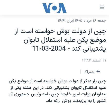
ینکهای
ابل
سترسی
جمعه ۱۶ مرداد ۱۴۰۵ ایران ۱۴:۴۱
خانه
هش
چين از دولت بوش خواسته است از
نسخه سبک وب‌سایت
ه
موضع پکن عليه استقلال تايوان
حتوای
موضوع ها
پشتيبانی کند - 2004-03-11
صلی
برنامه های تلویزیونی
ایران
هش
۲۱ اسفند ۱۳۸۲
جدول برنامه ها
ه
آمریکا
فحه
صفحه‌های ویژه
جهان
اشتراک
صلی
فرکانس‌های صدای آمریکا
ورزشی
جام جهانی ۲۰۲۶
چين بار ديگر از دولت بوش خواسته است از موضع پکن
هش
پخش رادیویی
عليه استقلال تايوان پشتيبانی کند. در اين هفته يکی از
ه
گزیده‌ها
عملیات خشم حماسی
معاونان وزارت امور خارجه چين نامه رئيس جمهوری آن
ستجو
۲۵۰سالگی آمریکا
ویژه برنامه‌ها
یادگیری زبان انگلیسی
کشور را به پرزيدنت بوش ارائه داد.
ویدیوها
بایگانی برنامه‌های تلویزیونی