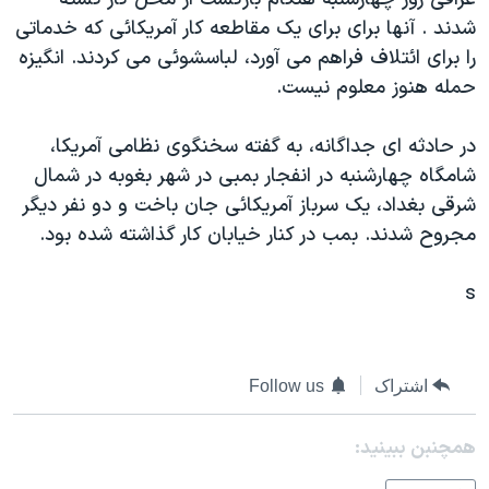
دنبال کنید
مستندها
فرهنگ و زندگی
شدند . آنها برای برای يک مقاطعه کار آمريکائی که خدماتی
را برای ائتلاف فراهم می آورد، لباسشوئی می کردند. انگيزه
حقوق شهروندی
انتخابات ریاست جمهوری آمریکا ۲۰۲۴
حمله هنوز معلوم نيست.
اقتصادی
حمله جمهوری اسلامی به اسرائیل
رمز مهسا
علم و فناوری
در حادثه ای جداگانه، به گفته سخنگوی نظامی آمريکا،
زبانهای مختلف
شامگاه چهارشنبه در انفجار بمبی در شهر بغوبه در شمال
اسرائیل در جنگ
ورزش زنان در ایران
شرقی بغداد، يک سرباز آمريکائی جان باخت و دو نفر ديگر
گالری عکس
اعتراضات زن، زندگی، آزادی
مجروح شدند. بمب در کنار خيابان کار گذاشته شده بود.
آرشیو پخش زنده
مجموعه مستندهای دادخواهی
s
تریبونال مردمی آبان ۹۸
دادگاه حمید نوری
چهل سال گروگان‌گیری
اشتراک
Follow us
قانون شفافیت دارائی کادر رهبری ایران
همچنبن ببینید:
اعتراضات مردمی آبان ۹۸