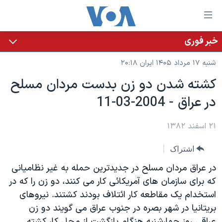
ینکهای
ابل
سترسی
خبر فوری
خانه
هش
شنبه ۱۷ مرداد ۱۴۰۵ ایران ۲۰:۱۸
نسخه سبک وب‌سایت
ه
کشته شدن دو زن بدست مردان مسلح
حتوای
موضوع ها
در عراق - 2004-03-11
صلی
برنامه های تلویزیونی
ایران
هش
جدول برنامه ها
ه
۲۱ اسفند ۱۳۸۲
آمریکا
فحه
صفحه‌های ویژه
جهان
اشتراک
صلی
فرکانس‌های صدای آمریکا
ورزشی
جام جهانی ۲۰۲۶
هش
در عراق مردان مسلح در جديدترين حمله به غير نظاميانی
پخش رادیویی
ه
گزیده‌ها
عملیات خشم حماسی
که برای سازمان های آمريکائی کار می کنند، دو زن را که در
ستجو
استخدام يک مقاطعه کار ائتلاف بودند کشتند. نيروهای
۲۵۰سالگی آمریکا
ویژه برنامه‌ها
یادگیری زبان انگلیسی
بريتانيا در شهر بصره در جنوب عراق می گويند دو زن
ویدیوها
بایگانی برنامه‌های تلویزیونی
عراقی روز چهارشنبه هنگام بازگشت از محل کار کشته