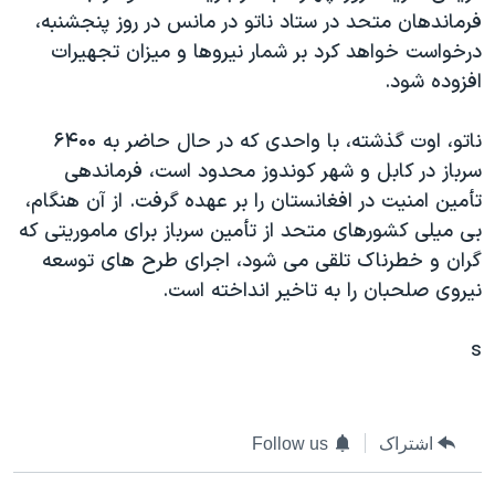
فرماندهان متحد در ستاد ناتو در مانس در روز پنجشنبه،
دنبال کنید
مستندها
فرهنگ و زندگی
درخواست خواهد کرد بر شمار نيروها و ميزان تجهيرات
حقوق شهروندی
انتخابات ریاست جمهوری آمریکا ۲۰۲۴
افزوده شود.
اقتصادی
حمله جمهوری اسلامی به اسرائیل
ناتو، اوت گذشته، با واحدی که در حال حاضر به ۶۴۰۰
رمز مهسا
علم و فناوری
زبانهای مختلف
سرباز در کابل و شهر کوندوز محدود است، فرماندهی
اسرائیل در جنگ
ورزش زنان در ایران
تأمين امنيت در افغانستان را بر عهده گرفت. از آن هنگام،
گالری عکس
اعتراضات زن، زندگی، آزادی
بی ميلی کشورهای متحد از تأمين سرباز برای ماموريتی که
گران و خطرناک تلقی می شود، اجرای طرح های توسعه
آرشیو پخش زنده
مجموعه مستندهای دادخواهی
نيروی صلحبان را به تاخير انداخته است.
تریبونال مردمی آبان ۹۸
دادگاه حمید نوری
s
چهل سال گروگان‌گیری
قانون شفافیت دارائی کادر رهبری ایران
اشتراک
Follow us
اعتراضات مردمی آبان ۹۸