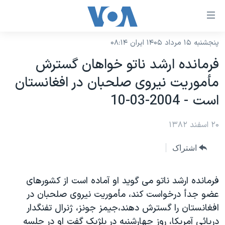
ینکهای
ابل
سترسی
پنجشنبه ۱۵ مرداد ۱۴۰۵ ایران ۰۸:۱۴
خانه
هش
فرمانده ارشد ناتو خواهان گسترش
نسخه سبک وب‌سایت
ه
مأموريت نيروی صلحبان در افغانستان
حتوای
موضوع ها
است - 2004-03-10
صلی
برنامه های تلویزیونی
ایران
هش
۲۰ اسفند ۱۳۸۲
جدول برنامه ها
ه
آمریکا
فحه
صفحه‌های ویژه
جهان
اشتراک
صلی
فرکانس‌های صدای آمریکا
ورزشی
جام جهانی ۲۰۲۶
هش
پخش رادیویی
فرمانده ارشد ناتو می گويد او آماده است از کشورهای
ه
گزیده‌ها
عملیات خشم حماسی
عضو جدأ درخواست کند، مأموريت نيروی صلحبان در
ستجو
۲۵۰سالگی آمریکا
ویژه برنامه‌ها
یادگیری زبان انگلیسی
افغانستان را گسترش دهند،جيمز جونز، ژنرال تفنگدار
ویدیوها
بایگانی برنامه‌های تلویزیونی
دريائی آمريکا، روز چهارشنبه در بلژيک گفت او در جلسه