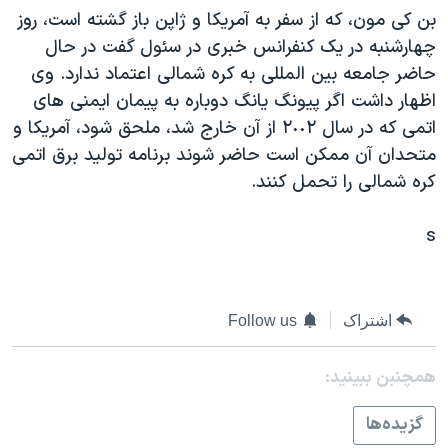
بن کی مون، که از سفر به آمريکا و ژاپن باز گشته است، روز
دنبال کنید
مستندها
فرهنگ و زندگی
چهارشنبه در يک کنفرانس خبری در سئول گفت در حال
حقوق شهروندی
انتخابات ریاست جمهوری آمریکا ۲۰۲۴
حاضر جامعه بين المللی به کره شمالی اعتماد ندارد. وی
اقتصادی
حمله جمهوری اسلامی به اسرائیل
اظهار داشت اگر پيونگ يانگ دوباره به پيمان ايمنی های
اتمی که در سال ٢٠٠٢ از آن خارج شد، ملحق شود، آمريکا و
رمز مهسا
علم و فناوری
زبانهای مختلف
متحدان آن ممکن است حاضر شوند برنامه توليد برق اتمی
اسرائیل در جنگ
ورزش زنان در ایران
کره شمالی را تحمل کنند.
گالری عکس
اعتراضات زن، زندگی، آزادی
s
آرشیو پخش زنده
مجموعه مستندهای دادخواهی
تریبونال مردمی آبان ۹۸
دادگاه حمید نوری
اشتراک
Follow us
چهل سال گروگان‌گیری
همچنبن ببینید:
قانون شفافیت دارائی کادر رهبری ایران
اعتراضات مردمی آبان ۹۸
گزيده‌ها