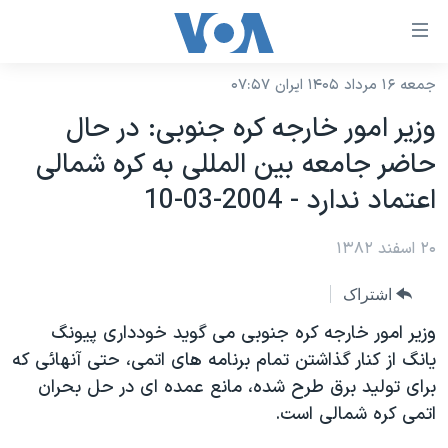
ینکهای
ابل
سترسی
جمعه ۱۶ مرداد ۱۴۰۵ ایران ۰۷:۵۷
خانه
هش
وزير امور خارجه کره جنوبی: در حال
نسخه سبک وب‌سایت
ه
حاضر جامعه بين المللی به کره شمالی
حتوای
موضوع ها
اعتماد ندارد - 2004-03-10
صلی
برنامه های تلویزیونی
ایران
هش
۲۰ اسفند ۱۳۸۲
جدول برنامه ها
ه
آمریکا
فحه
صفحه‌های ویژه
جهان
اشتراک
صلی
فرکانس‌های صدای آمریکا
ورزشی
جام جهانی ۲۰۲۶
وزير امور خارجه کره جنوبی می گويد خودداری پيونگ
هش
پخش رادیویی
يانگ از کنار گذاشتن تمام برنامه های اتمی، حتی آنهائی که
ه
گزیده‌ها
عملیات خشم حماسی
برای توليد برق طرح شده، مانع عمده ای در حل بحران
ستجو
۲۵۰سالگی آمریکا
ویژه برنامه‌ها
یادگیری زبان انگلیسی
اتمی کره شمالی است.
ویدیوها
بایگانی برنامه‌های تلویزیونی