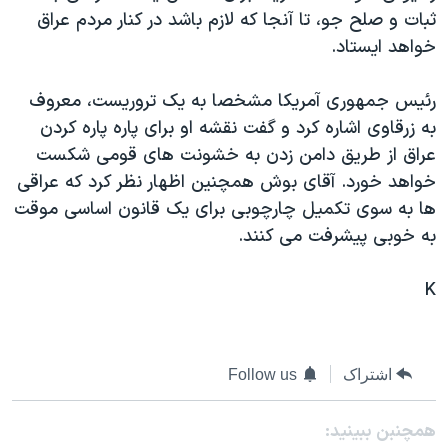
ثبات و صلح جو، تا آنجا که لازم باشد در کنار مردم عراق
دنبال کنید
مستندها
فرهنگ و زندگی
خواهد ايستاد.
حقوق شهروندی
انتخابات ریاست جمهوری آمریکا ۲۰۲۴
اقتصادی
حمله جمهوری اسلامی به اسرائیل
رئيس جمهوری آمريکا مشخصا به يک تروريست، معروف
به زرقاوی اشاره کرد و گفت نقشه او برای پاره پاره کردن
رمز مهسا
علم و فناوری
زبانهای مختلف
عراق از طريق دامن زدن به خشونت های قومی شکست
اسرائیل در جنگ
ورزش زنان در ایران
خواهد خورد. آقای بوش همچنين اظهار نظر کرد که عراقی
گالری عکس
اعتراضات زن، زندگی، آزادی
ها به سوی تکميل چارچوبی برای يک قانون اساسی موقت
به خوبی پيشرفت می کنند.
آرشیو پخش زنده
مجموعه مستندهای دادخواهی
تریبونال مردمی آبان ۹۸
K
دادگاه حمید نوری
چهل سال گروگان‌گیری
اشتراک
Follow us
قانون شفافیت دارائی کادر رهبری ایران
اعتراضات مردمی آبان ۹۸
همچنبن ببینید: