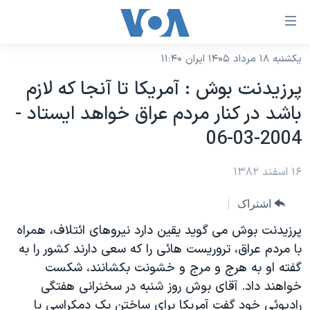
ینکهای
ابل
سترسی
یکشنبه ۱۸ مرداد ۱۴۰۵ ایران ۱۱:۴۰
خانه
هش
پرزيدنت بوش : آمريکا تا آنجا که لازم
نسخه سبک وب‌سایت
ه
باشد در کنار مردم عراق خواهد ايستاد -
حتوای
موضوع ها
2004-03-06
صلی
برنامه های تلویزیونی
ایران
هش
۱۶ اسفند ۱۳۸۲
جدول برنامه ها
ه
آمریکا
فحه
صفحه‌های ویژه
جهان
اشتراک
صلی
فرکانس‌های صدای آمریکا
ورزشی
جام جهانی ۲۰۲۶
پرزيدنت بوش می گويد يقين دارد نيروهای ائتلاف، همراه
هش
پخش رادیویی
با مردم عراق، تروريست هائی را که سعی دارند کشور را به
ه
گزیده‌ها
عملیات خشم حماسی
گفته او به هرج و مرج و خشونت بکشانند، شکست
ستجو
۲۵۰سالگی آمریکا
ویژه برنامه‌ها
یادگیری زبان انگلیسی
خواهند داد. آقای بوش روز شنبه در سخنرانی هفتگی
ویدیوها
بایگانی برنامه‌های تلویزیونی
راديوئی خود گفت آمريکا برای ساختن يک دمکراسی با