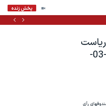
پخش زنده
قبلی
بعدی
رياست
جمهوری در ده ايالت آمريکا - 2004-03-
صندوقهای رأی