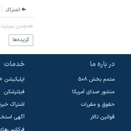
نرگس محمدی برنده جایزه نوبل صلح
اشتراک
همایش محافظه‌کاران آمریکا «سی‌پک»
همچنبن ببینید:
صفحه‌های ویژه
سفر پرزیدنت ترامپ به چین
گزيده‌ها
در باره ما
خدمات
متمم بخش ۵۰۸
اپلیکیشن +VOA
منشور صدای آمریکا
فیلترشکن
حقوق و مقررات
اشتراک خبرن
قوانین تالار
آگهی استخد
فرکانس‌های 