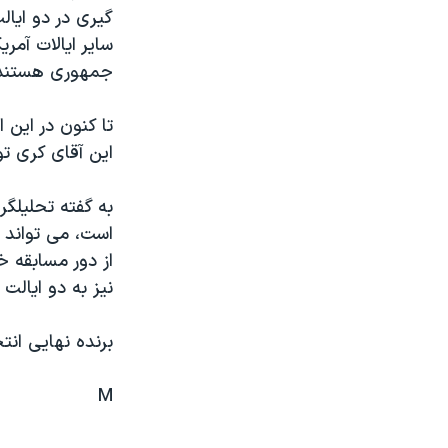
مستندها
فرهنگ و زندگی
گيری در دو ايال
حقوق شهروندی
انتخابات ریاست جمهوری آمریکا ۲۰۲۴
ساير ايالات آمر
جمهوری هستند
اقتصادی
حمله جمهوری اسلامی به اسرائیل
رمز مهسا
علم و فناوری
تا کنون در اين 
اسرائیل در جنگ
ورزش زنان در ایران
اين آقای کری توانسته بود در 18 مسابقه از 20 مس
گالری عکس
اعتراضات زن، زندگی، آزادی
به گفته تحليلگر
آرشیو پخش زنده
مجموعه مستندهای دادخواهی
است، می تواند س
تریبونال مردمی آبان ۹۸
از دور مسابقه خ
نيز به دو ايالت 
دادگاه حمید نوری
چهل سال گروگان‌گیری
برنده نهايی انت
قانون شفافیت دارائی کادر رهبری ایران
M
اعتراضات مردمی آبان ۹۸
اسرائیل در جنگ