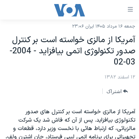
ینکهای
ابل
سترسی
جمعه ۱۶ مرداد ۱۴۰۵ ایران ۲۳:۰۶
خانه
هش
آمريکا از مالزی خواسته است بر کنترل
نسخه سبک وب‌سایت
ه
صدور تکنولوژی اتمی بيافزايد - 2004-
حتوای
موضوع ها
03-02
صلی
برنامه های تلویزیونی
ایران
هش
۱۲ اسفند ۱۳۸۲
جدول برنامه ها
ه
آمریکا
فحه
صفحه‌های ویژه
جهان
اشتراک
صلی
فرکانس‌های صدای آمریکا
ورزشی
جام جهانی ۲۰۲۶
هش
پخش رادیویی
آمريکا از مالزی خواسته است بر کنترل های صدور
ه
گزیده‌ها
عملیات خشم حماسی
تکنولوژی بيافزايد. پس از آن که فاش شد يک شرکت
ستجو
۲۵۰سالگی آمریکا
ویژه برنامه‌ها
یادگیری زبان انگلیسی
مالزيائی، که ارتباط هائی با نخست وزير دارد، قطعات و
ویدیوها
بایگانی برنامه‌های تلویزیونی
تجهيزاتی برای برنامه اتمی ليبی فرستاد، جان اشترن ولف،