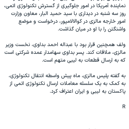
نماينده آمريکا در امور جلوگيری از گسترش تکنولوژی اتمی،
دنبال کنید
مستندها
فرهنگ و زندگی
روز سه شنبه در ديداری با سيد حميد البار، معاون وزارت
حقوق شهروندی
انتخابات ریاست جمهوری آمریکا ۲۰۲۴
امور خارجه مالزی در کوالالامپور، درخواست و موضع
اقتصادی
حمله جمهوری اسلامی به اسرائیل
واشنگتن را با او در ميان گذاشت.
رمز مهسا
علم و فناوری
زبانهای مختلف
ولف همچنين قرار بود با عبداله احمد بداوی، نخست وزير
اسرائیل در جنگ
ورزش زنان در ایران
مالزی، ملاقات کند. پسر بداوی سهامدار عمده شرکتی است
گالری عکس
اعتراضات زن، زندگی، آزادی
که به ارسال قطعات به ليبی متهم است.
آرشیو پخش زنده
مجموعه مستندهای دادخواهی
به گفته پليس مالزی، ماه پيش واسطه انتقال تکنولوژی،
تریبونال مردمی آبان ۹۸
به کمک به يک سلسله معاملات ارسال تکنولوژی اتمی از
دادگاه حمید نوری
پاکستان به ليبی و ايران اعتراف کرد.
چهل سال گروگان‌گیری
R
قانون شفافیت دارائی کادر رهبری ایران
اعتراضات مردمی آبان ۹۸