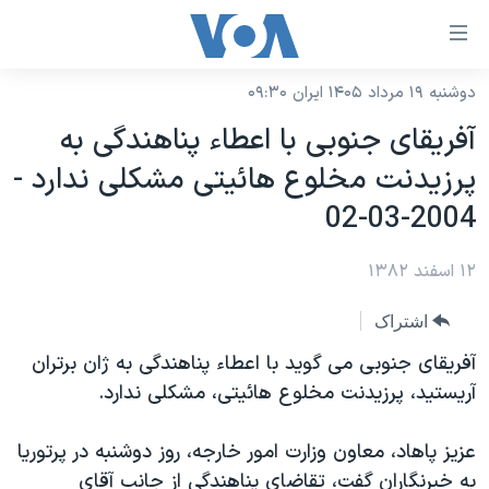
ینکهای
ابل
سترسی
دوشنبه ۱۹ مرداد ۱۴۰۵ ایران ۰۹:۳۰
خانه
هش
آفريقای جنوبی با اعطاء پناهندگی به
نسخه سبک وب‌سایت
ه
پرزيدنت مخلوع هائيتی مشکلی ندارد -
حتوای
موضوع ها
2004-03-02
صلی
برنامه های تلویزیونی
ایران
هش
۱۲ اسفند ۱۳۸۲
جدول برنامه ها
ه
آمریکا
فحه
صفحه‌های ویژه
جهان
اشتراک
صلی
فرکانس‌های صدای آمریکا
ورزشی
جام جهانی ۲۰۲۶
آفريقای جنوبی می گويد با اعطاء پناهندگی به ژان برتران
هش
پخش رادیویی
آريستيد، پرزيدنت مخلوع هائيتی، مشکلی ندارد.
ه
گزیده‌ها
عملیات خشم حماسی
ستجو
۲۵۰سالگی آمریکا
ویژه برنامه‌ها
یادگیری زبان انگلیسی
عزيز پاهاد، معاون وزارت امور خارجه، روز دوشنبه در پرتوريا
ویدیوها
بایگانی برنامه‌های تلویزیونی
به خبرنگاران گفت، تقاضای پناهندگی از جانب آقای