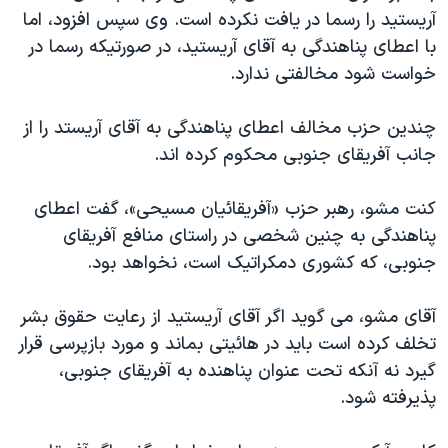
آريستيد را رسما در يافت نکرده است. وی سپس افزود، اما
دنبال کنید
مستندها
فرهنگ و زندگی
با اعطای پناهندگی به آقای آريستيد، در صورتيکه رسما در
حقوق شهروندی
انتخابات ریاست جمهوری آمریکا ۲۰۲۴
خواست شود مخالفتی ندارد.
اقتصادی
حمله جمهوری اسلامی به اسرائیل
چندين حزب مخالف اعطای پناهندگی به آقای آريستد را از
رمز مهسا
علم و فناوری
زبانهای مختلف
جانب آفريقای جنوبی محکوم کرده اند.
اسرائیل در جنگ
ورزش زنان در ایران
گالری عکس
اعتراضات زن، زندگی، آزادی
کنت مشو، رهبر حزب «آفريقائيان مسيحی»، گفت اعطای
پناهندگی به چنين شخصی در راستای منافع آفريقای
آرشیو پخش زنده
مجموعه مستندهای دادخواهی
جنوبی، که کشوری دمکراتيک است، نخواهد بود.
تریبونال مردمی آبان ۹۸
دادگاه حمید نوری
آقای مشو، می گويد اگر آقای آريستيد از رعايت حقوق بشر
تخلف کرده است بايد در هائيتی بماند و مورد بازپرسی قرار
چهل سال گروگان‌گیری
گيرد نه آنکه تحت عنوان پناهنده به آفريقای جنوبی،
قانون شفافیت دارائی کادر رهبری ایران
پذيرفته شود.
اعتراضات مردمی آبان ۹۸