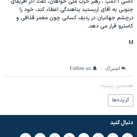
کاسی آ-کمپ ، رهبر حزب ملی خواهان، گفت اگر آفريقای
اسرائیل در جنگ
جنوبی به آقای آريستيد پناهندگی اعطاء کند، خود را
نرگس محمدی برنده جایزه نوبل صلح
درچشم جهانيان در رديف کسانی چون معمر قذافی و
همایش محافظه‌کاران آمریکا «سی‌پک»
کاسترو قرار می دهد.
صفحه‌های ویژه
M
سفر پرزیدنت ترامپ به چین
اشتراک
Follow us
همچنبن ببینید:
گزيده‌ها
دنبال کنید