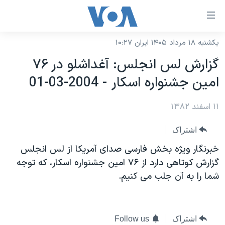
ینکهای
ابل
سترسی
یکشنبه ۱۸ مرداد ۱۴۰۵ ایران ۱۰:۲۷
خانه
هش
گزارش لس انجلس: آغداشلو در ٧۶
نسخه سبک وب‌سایت
ه
امين جشنواره اسکار - 2004-03-01
حتوای
موضوع ها
صلی
۱۱ اسفند ۱۳۸۲
برنامه های تلویزیونی
ایران
هش
جدول برنامه ها
ه
آمریکا
اشتراک
فحه
صفحه‌های ویژه
جهان
خبرنگار ويژه بخش فارسی صدای آمريکا از لس انجلس
صلی
فرکانس‌های صدای آمریکا
گزارش کوتاهی دارد از ٧۶ امين جشنواره اسکار، که توجه
ورزشی
جام جهانی ۲۰۲۶
هش
شما را به آن جلب می کنيم.
پخش رادیویی
ه
گزیده‌ها
عملیات خشم حماسی
ستجو
۲۵۰سالگی آمریکا
ویژه برنامه‌ها
یادگیری زبان انگلیسی
ویدیوها
بایگانی برنامه‌های تلویزیونی
اشتراک
Follow us