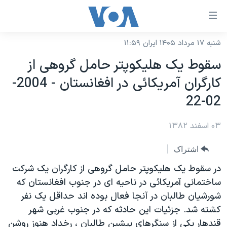
ینکهای
ابل
سترسی
شنبه ۱۷ مرداد ۱۴۰۵ ایران ۱۱:۵۹
خانه
هش
سقوط يک هليکوپتر حامل گروهی از
نسخه سبک وب‌سایت
ه
کارگران آمريکائی در افغانستان - 2004-
حتوای
موضوع ها
02-22
صلی
برنامه های تلویزیونی
ایران
هش
۰۳ اسفند ۱۳۸۲
جدول برنامه ها
ه
آمریکا
فحه
صفحه‌های ویژه
جهان
اشتراک
صلی
فرکانس‌های صدای آمریکا
ورزشی
جام جهانی ۲۰۲۶
در سقوط يک هليکوپتر حامل گروهی از کارگران يک شرکت
هش
پخش رادیویی
ساختمانی آمريکائی در ناحيه ای در جنوب افغانستان که
ه
گزیده‌ها
عملیات خشم حماسی
شورشيان طالبان در آنجا فعال بوده اند حداقل يک نفر
ستجو
۲۵۰سالگی آمریکا
ویژه برنامه‌ها
یادگیری زبان انگلیسی
کشته شد. جزئيات اين حادثه که در جنوب غربی شهر
ویدیوها
بایگانی برنامه‌های تلویزیونی
قندهار يکی از سنگرهای پيشين طالبان ، رخداد هنوز روشن