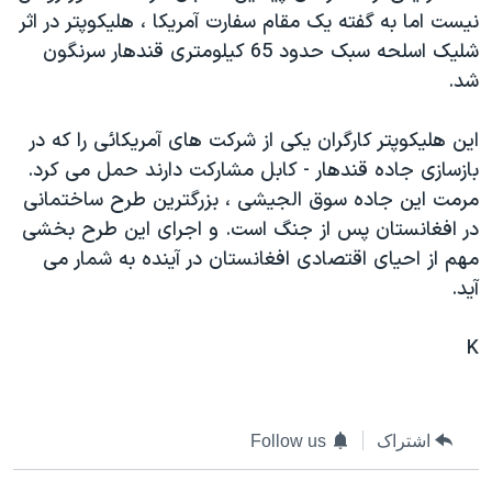
نيست اما به گفته يک مقام سفارت آمريکا ، هليکوپتر در اثر
دنبال کنید
مستندها
فرهنگ و زندگی
شليک اسلحه سبک حدود 65 کيلومتری قندهار سرنگون
حقوق شهروندی
انتخابات ریاست جمهوری آمریکا ۲۰۲۴
شد.
اقتصادی
حمله جمهوری اسلامی به اسرائیل
اين هليکوپتر کارگران يکی از شرکت های آمريکائی را که در
رمز مهسا
علم و فناوری
زبانهای مختلف
بازسازی جاده قندهار - کابل مشارکت دارند حمل می کرد.
اسرائیل در جنگ
ورزش زنان در ایران
مرمت اين جاده سوق الجيشی ، بزرگترين طرح ساختمانی
گالری عکس
اعتراضات زن، زندگی، آزادی
در افغانستان پس از جنگ است. و اجرای اين طرح بخشی
مهم از احيای اقتصادی افغانستان در آينده به شمار می
آرشیو پخش زنده
مجموعه مستندهای دادخواهی
آيد.
تریبونال مردمی آبان ۹۸
دادگاه حمید نوری
K
چهل سال گروگان‌گیری
قانون شفافیت دارائی کادر رهبری ایران
اشتراک
Follow us
اعتراضات مردمی آبان ۹۸