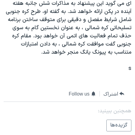
ای می گويد اين پيشنهاد به مذاکرات شش جانبه هفته
دنبال کنید
مستندها
فرهنگ و زندگی
آينده در پکن ارائه خواهد شد. به گفته او، طرح کره جنوبی
حقوق شهروندی
انتخابات ریاست جمهوری آمریکا ۲۰۲۴
شامل شرايط مفصل و دقيقی برای متوقف ساختن برنامه
تسليحاتی کره شمالی ، به عنوان نخستين گام به سوی
اقتصادی
حمله جمهوری اسلامی به اسرائیل
حذف تمام فعاليت های اتمی آن خواهد بود. مقام کره
رمز مهسا
علم و فناوری
جنوبی گفت موافقت کره شمالی ، به دادن امتيازات
زبانهای مختلف
اسرائیل در جنگ
ورزش زنان در ایران
متناسب به پيونگ يانگ منجر خواهد شد.
گالری عکس
اعتراضات زن، زندگی، آزادی
s
آرشیو پخش زنده
مجموعه مستندهای دادخواهی
تریبونال مردمی آبان ۹۸
دادگاه حمید نوری
اشتراک
Follow us
چهل سال گروگان‌گیری
همچنبن ببینید:
قانون شفافیت دارائی کادر رهبری ایران
گزيده‌ها
اعتراضات مردمی آبان ۹۸