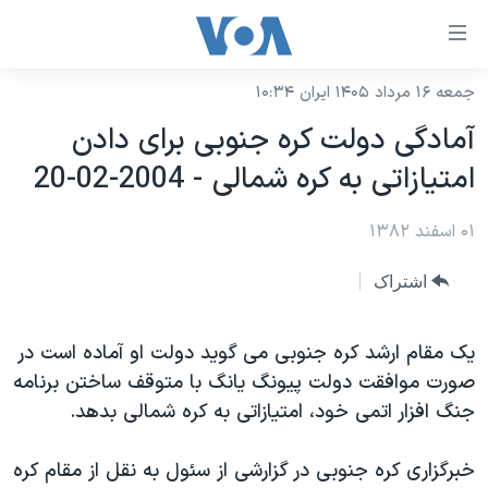
ینکهای
ابل
سترسی
جمعه ۱۶ مرداد ۱۴۰۵ ایران ۱۰:۳۴
خانه
هش
آمادگی دولت کره جنوبی برای دادن
نسخه سبک وب‌سایت
ه
امتيازاتی به کره شمالی - 2004-02-20
حتوای
موضوع ها
صلی
۰۱ اسفند ۱۳۸۲
برنامه های تلویزیونی
ایران
هش
جدول برنامه ها
ه
آمریکا
اشتراک
فحه
صفحه‌های ویژه
جهان
صلی
فرکانس‌های صدای آمریکا
يک مقام ارشد کره جنوبی می گويد دولت او آماده است در
ورزشی
جام جهانی ۲۰۲۶
هش
صورت موافقت دولت پيونگ يانگ با متوقف ساختن برنامه
پخش رادیویی
ه
گزیده‌ها
عملیات خشم حماسی
جنگ افزار اتمی خود، امتيازاتی به کره شمالی بدهد.
ستجو
۲۵۰سالگی آمریکا
ویژه برنامه‌ها
یادگیری زبان انگلیسی
خبرگزاری کره جنوبی در گزارشی از سئول به نقل از مقام کره
ویدیوها
بایگانی برنامه‌های تلویزیونی