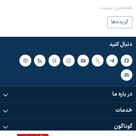
اسرائیل در جنگ
همچنبن ببینید:
نرگس محمدی برنده جایزه نوبل صلح
گزيده‌ها
همایش محافظه‌کاران آمریکا «سی‌پک»
صفحه‌های ویژه
دنبال کنید
سفر پرزیدنت ترامپ به چین
در باره ما
خدمات
گوناگون