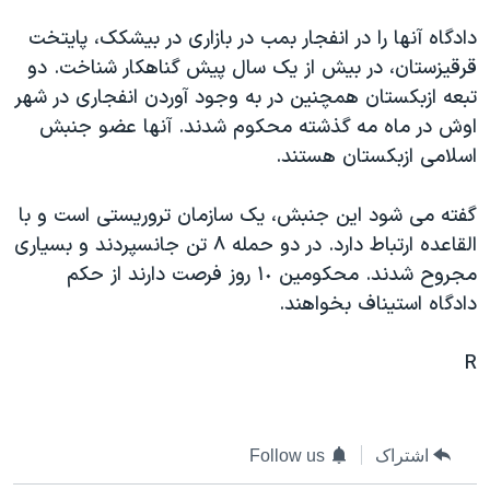
دنبال کنید
مستندها
فرهنگ و زندگی
دادگاه آنها را در انفجار بمب در بازاری در بيشکک، پايتخت
حقوق شهروندی
انتخابات ریاست جمهوری آمریکا ۲۰۲۴
قرقيزستان، در بيش از يک سال پيش گناهکار شناخت. دو
تبعه ازبکستان همچنين در به وجود آوردن انفجاری در شهر
اقتصادی
حمله جمهوری اسلامی به اسرائیل
اوش در ماه مه گذشته محکوم شدند. آنها عضو جنبش
رمز مهسا
علم و فناوری
اسلامی ازبکستان هستند.
زبانهای مختلف
اسرائیل در جنگ
ورزش زنان در ایران
گفته می شود اين جنبش، يک سازمان تروريستی است و با
گالری عکس
اعتراضات زن، زندگی، آزادی
القاعده ارتباط دارد. در دو حمله ۸ تن جانسپردند و بسياری
آرشیو پخش زنده
مجموعه مستندهای دادخواهی
مجروح شدند. محکومين ١٠ روز فرصت دارند از حکم
تریبونال مردمی آبان ۹۸
دادگاه استيناف بخواهند.
دادگاه حمید نوری
R
چهل سال گروگان‌گیری
قانون شفافیت دارائی کادر رهبری ایران
اعتراضات مردمی آبان ۹۸
اشتراک
Follow us