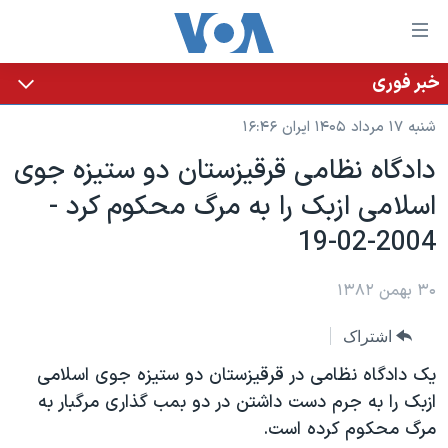
ینکهای
ابل
سترسی
خبر فوری
خانه
هش
شنبه ۱۷ مرداد ۱۴۰۵ ایران ۱۶:۴۶
نسخه سبک وب‌سایت
ه
دادگاه نظامی قرقيزستان دو ستيزه جوی
حتوای
موضوع ها
اسلامی ازبک را به مرگ محکوم کرد -
صلی
برنامه های تلویزیونی
ایران
هش
2004-02-19
جدول برنامه ها
ه
آمریکا
فحه
صفحه‌های ویژه
۳۰ بهمن ۱۳۸۲
جهان
صلی
فرکانس‌های صدای آمریکا
ورزشی
جام جهانی ۲۰۲۶
هش
اشتراک
پخش رادیویی
ه
گزیده‌ها
عملیات خشم حماسی
يک دادگاه نظامی در قرقيزستان دو ستيزه جوی اسلامی
ستجو
۲۵۰سالگی آمریکا
ویژه برنامه‌ها
ازبک را به جرم دست داشتن در دو بمب گذاری مرگبار به
یادگیری زبان انگلیسی
مرگ محکوم کرده است.
ویدیوها
بایگانی برنامه‌های تلویزیونی