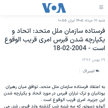
ینکهای
ابل
سترسی
شنبه ۱۷ مرداد ۱۴۰۵ ایران ۱۰:۵۵
خانه
هش
فرستاده سازمان ملل متحد: اتحاد و
نسخه سبک وب‌سایت
ه
يکپارچه شدن قبرس امری قريب الوقوع
حتوای
موضوع ها
است - 2004-02-18
صلی
برنامه های تلویزیونی
ایران
هش
۲۹ بهمن ۱۳۸۲
جدول برنامه ها
ه
آمریکا
فحه
صفحه‌های ویژه
جهان
اشتراک
صلی
فرکانس‌های صدای آمریکا
ورزشی
جام جهانی ۲۰۲۶
هش
پخش رادیویی
به اعتقاد فرستاده سازمان ملل متحد، توافق ميان رهبران
ه
گزیده‌ها
عملیات خشم حماسی
يونانيان و ترک تباران قبرس در مورد اتحاد و يکپارچه شدن
ستجو
۲۵۰سالگی آمریکا
ویژه برنامه‌ها
یادگیری زبان انگلیسی
اين جزيره، امری قريب الوقوع است .
ویدیوها
بایگانی برنامه‌های تلویزیونی
آلوارو دسوتو، که سه شنبه شب گذشته وارد قبرس شد، می