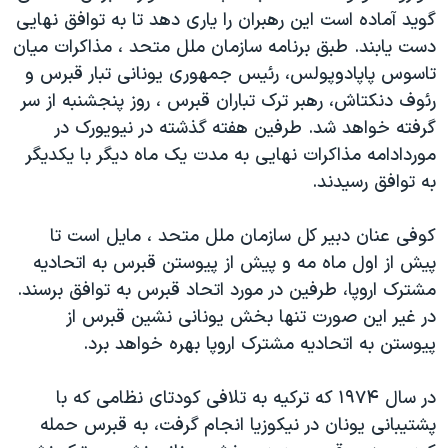
گويد آماده است اين رهبران را ياری دهد تا به توافق نهايی
دنبال کنید
مستندها
فرهنگ و زندگی
دست يابند. طبق برنامه سازمان ملل متحد ، مذاکرات ميان
حقوق شهروندی
انتخابات ریاست جمهوری آمریکا ۲۰۲۴
تاسوس پاپادوپولس، رئيس جمهوری يونانی تبار قبرس و
اقتصادی
حمله جمهوری اسلامی به اسرائیل
رئوف دنکتاش، رهبر ترک تباران قبرس ، روز پنجشنبه از سر
گرفته خواهد شد. طرفين هفته گذشته در نيويورک در
رمز مهسا
علم و فناوری
زبانهای مختلف
موردادامه مذاکرات نهايی به مدت يک ماه ديگر با يکديگر
اسرائیل در جنگ
ورزش زنان در ایران
به توافق رسيدند.
گالری عکس
اعتراضات زن، زندگی، آزادی
کوفی عنان دبير کل سازمان ملل متحد ، مايل است تا
آرشیو پخش زنده
مجموعه مستندهای دادخواهی
پيش از اول ماه مه و پيش از پيوستن قبرس به اتحاديه
تریبونال مردمی آبان ۹۸
مشترک اروپا، طرفين در مورد اتحاد قبرس به توافق برسند.
دادگاه حمید نوری
در غير اين صورت تنها بخش يونانی نشين قبرس از
پيوستن به اتحاديه مشترک اروپا بهره خواهد برد.
چهل سال گروگان‌گیری
قانون شفافیت دارائی کادر رهبری ایران
در سال ۱۹۷۴ که ترکيه به تلافی کودتای نظامی که با
اعتراضات مردمی آبان ۹۸
پشتيبانی يونان در نيکوزيا انجام گرفت، به قبرس حمله