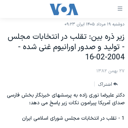
ینکهای
ابل
سترسی
دوشنبه ۱۹ مرداد ۱۴۰۵ ایران ۰۹:۲۳
خانه
هش
زير ذره بين: تقلب در انتخابات مجلس
نسخه سبک وب‌سایت
ه
- توليد و صدور اورانيوم غنی شده -
حتوای
موضوع ها
2004-02-16
صلی
برنامه های تلویزیونی
ایران
هش
۲۷ بهمن ۱۳۸۲
جدول برنامه ها
ه
آمریکا
فحه
صفحه‌های ویژه
جهان
اشتراک
صلی
فرکانس‌های صدای آمریکا
ورزشی
جام جهانی ۲۰۲۶
دکتر عليرضا نوری زاده به پرسشهای خبرنگار بخش فارسی
هش
پخش رادیویی
صدای آمريکا پيرامون نکات زير پاسخ می دهد:
ه
گزیده‌ها
عملیات خشم حماسی
ستجو
۲۵۰سالگی آمریکا
ویژه برنامه‌ها
یادگیری زبان انگلیسی
1 - تقلب در انتخابات مجلس شورای اسلامی ايران
ویدیوها
بایگانی برنامه‌های تلویزیونی