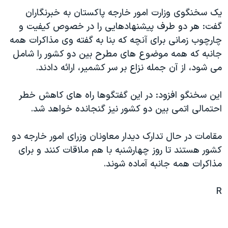
دنبال کنید
مستندها
فرهنگ و زندگی
يک سخنگوی وزارت امور خارجه پاکستان به خبرنگاران
گفت: هر دو طرف پيشنهادهايی را در خصوص کيفيت و
حقوق شهروندی
انتخابات ریاست جمهوری آمریکا ۲۰۲۴
چارچوب زمانی برای آنچه که بنا به گفته وی مذاکرات همه
اقتصادی
حمله جمهوری اسلامی به اسرائیل
جانبه که همه موضوع های مطرح بين دو کشور را شامل
رمز مهسا
علم و فناوری
می شود، از آن جمله نزاع بر سر کشمير، ارائه دادند.
زبانهای مختلف
اسرائیل در جنگ
ورزش زنان در ایران
اين سخنگو افزود: در اين گفتگوها راه های کاهش خطر
گالری عکس
اعتراضات زن، زندگی، آزادی
احتمالی اتمی بين دو کشور نيز گنجانده خواهد شد.
آرشیو پخش زنده
مجموعه مستندهای دادخواهی
مقامات در حال تدارک ديدار معاونان وزرای امور خارجه دو
تریبونال مردمی آبان ۹۸
کشور هستند تا روز چهارشنبه با هم ملاقات کنند و برای
دادگاه حمید نوری
مذاکرات همه جانبه آماده شوند.
چهل سال گروگان‌گیری
R
قانون شفافیت دارائی کادر رهبری ایران
اعتراضات مردمی آبان ۹۸