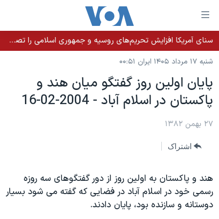
ینکهای
ابل
سترسی
سنای آمریکا افزایش تحریم‌های روسیه و جمهوری اسلامی را تصویب کرد؛ زلنسکی از این اقدام تشکر کرد
خانه
هش
شنبه ۱۷ مرداد ۱۴۰۵ ایران ۰۰:۵۱
نسخه سبک وب‌سایت
ه
پايان اولين روز گفتگو ميان هند و
حتوای
موضوع ها
پاکستان در اسلام آباد - 2004-02-16
صلی
برنامه های تلویزیونی
ایران
هش
جدول برنامه ها
ه
۲۷ بهمن ۱۳۸۲
آمریکا
فحه
صفحه‌های ویژه
جهان
اشتراک
صلی
فرکانس‌های صدای آمریکا
ورزشی
جام جهانی ۲۰۲۶
هش
پخش رادیویی
ه
گزیده‌ها
عملیات خشم حماسی
هند و پاکستان به اولين روز از دور گفتگوهای سه روزه
ستجو
رسمی خود در اسلام آباد در فضايی که گفته می شود بسيار
۲۵۰سالگی آمریکا
ویژه برنامه‌ها
یادگیری زبان انگلیسی
دوستانه و سازنده بود، پايان دادند.
ویدیوها
بایگانی برنامه‌های تلویزیونی