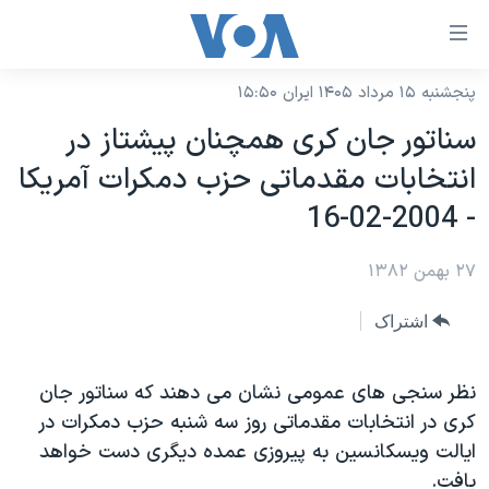
ینکهای
ابل
سترسی
پنجشنبه ۱۵ مرداد ۱۴۰۵ ایران ۱۵:۵۰
خانه
هش
سناتور جان کری همچنان پيشتاز در
نسخه سبک وب‌سایت
ه
انتخابات مقدماتی حزب دمکرات آمريکا
حتوای
موضوع ها
- 2004-02-16
صلی
برنامه های تلویزیونی
ایران
هش
۲۷ بهمن ۱۳۸۲
جدول برنامه ها
ه
آمریکا
فحه
صفحه‌های ویژه
جهان
اشتراک
صلی
فرکانس‌های صدای آمریکا
ورزشی
جام جهانی ۲۰۲۶
هش
پخش رادیویی
نظر سنجی های عمومی نشان می دهند که سناتور جان
ه
گزیده‌ها
عملیات خشم حماسی
کری در انتخابات مقدماتی روز سه شنبه حزب دمکرات در
ستجو
۲۵۰سالگی آمریکا
ویژه برنامه‌ها
یادگیری زبان انگلیسی
ايالت ويسکانسين به پيروزی عمده ديگری دست خواهد
ویدیوها
بایگانی برنامه‌های تلویزیونی
يافت.