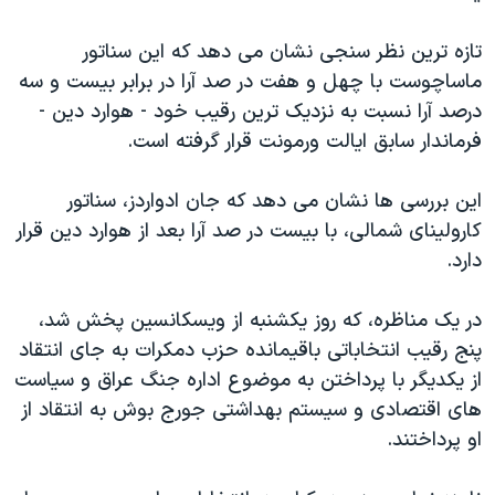
دنبال کنید
مستندها
فرهنگ و زندگی
تازه ترين نظر سنجی نشان می دهد که اين سناتور
حقوق شهروندی
انتخابات ریاست جمهوری آمریکا ۲۰۲۴
ماساچوست با چهل و هفت در صد آرا در برابر بيست و سه
اقتصادی
حمله جمهوری اسلامی به اسرائیل
درصد آرا نسبت به نزديک ترين رقيب خود - هوارد دين -
فرماندار سابق ايالت ورمونت قرار گرفته است.
رمز مهسا
علم و فناوری
زبانهای مختلف
اسرائیل در جنگ
ورزش زنان در ایران
اين بررسی ها نشان می دهد که جان ادواردز، سناتور
گالری عکس
اعتراضات زن، زندگی، آزادی
کارولينای شمالی، با بيست در صد آرا بعد از هوارد دين قرار
دارد.
آرشیو پخش زنده
مجموعه مستندهای دادخواهی
تریبونال مردمی آبان ۹۸
در يک مناظره، که روز يکشنبه از ويسکانسين پخش شد،
دادگاه حمید نوری
پنج رقيب انتخاباتی باقيمانده حزب دمکرات به جای انتقاد
از يکديگر با پرداختن به موضوع اداره جنگ عراق و سياست
چهل سال گروگان‌گیری
های اقتصادی و سيستم بهداشتی جورج بوش به انتقاد از
قانون شفافیت دارائی کادر رهبری ایران
او پرداختند.
اعتراضات مردمی آبان ۹۸