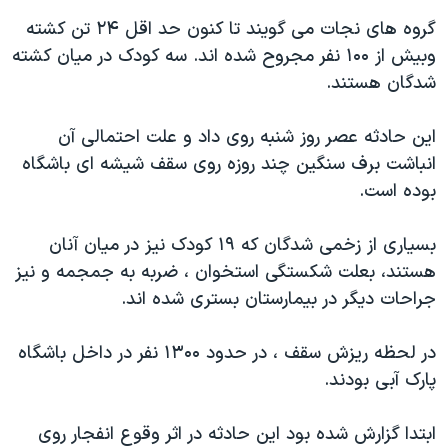
دنبال کنید
مستندها
فرهنگ و زندگی
گروه های نجات می گويند تا کنون حد اقل ۲۴ تن کشته
وبيش از ۱۰۰ نفر مجروح شده اند. سه کودک در ميان کشته
حقوق شهروندی
انتخابات ریاست جمهوری آمریکا ۲۰۲۴
شدگان هستند.
اقتصادی
حمله جمهوری اسلامی به اسرائیل
رمز مهسا
علم و فناوری
اين حادثه عصر روز شنبه روی داد و علت احتمالی آن
زبانهای مختلف
انباشت برف سنگين چند روزه روی سقف شيشه ای باشگاه
اسرائیل در جنگ
ورزش زنان در ایران
بوده است.
گالری عکس
اعتراضات زن، زندگی، آزادی
آرشیو پخش زنده
مجموعه مستندهای دادخواهی
بسياری از زخمی شدگان که ۱۹ کودک نيز در ميان آنان
هستند، بعلت شکستگی استخوان ، ضربه به جمجمه و نيز
تریبونال مردمی آبان ۹۸
جراحات ديگر در بيمارستان بستری شده اند.
دادگاه حمید نوری
چهل سال گروگان‌گیری
در لحظه ريزش سقف ، در حدود ۱۳۰۰ نفر در داخل باشگاه
پارک آبی بودند.
قانون شفافیت دارائی کادر رهبری ایران
اعتراضات مردمی آبان ۹۸
ابتدا گزارش شده بود اين حادثه در اثر وقوع انفجار روی