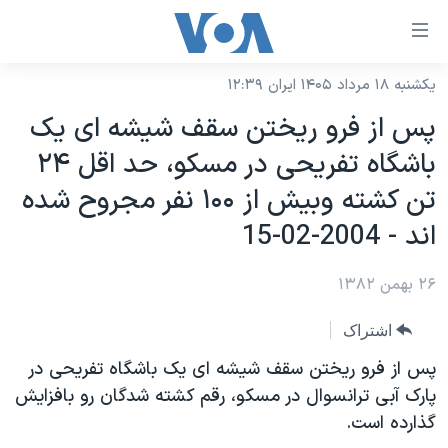
ینکهای
ابل
سترسی
یکشنبه ۱۸ مرداد ۱۴۰۵ ایران ۱۲:۳۹
خانه
هش
پس از فرو ريختن سقف شيشه ای يک
نسخه سبک وب‌سایت
ه
باشگاه تفريحی در مسکو، حد اقل ۲۴
حتوای
موضوع ها
تن کشته وبيش از ۱۰۰ نفر مجروح شده
صلی
برنامه های تلویزیونی
ایران
هش
اند - 2004-02-15
جدول برنامه ها
ه
آمریکا
فحه
۲۶ بهمن ۱۳۸۲
صفحه‌های ویژه
جهان
صلی
فرکانس‌های صدای آمریکا
ورزشی
جام جهانی ۲۰۲۶
اشتراک
هش
پخش رادیویی
ه
گزیده‌ها
عملیات خشم حماسی
پس از فرو ريختن سقف شيشه ای يک باشگاه تفريحی در
ستجو
پارک آبی ترانسوال در مسکو، رقم کشته شدگان رو بافزايش
۲۵۰سالگی آمریکا
ویژه برنامه‌ها
یادگیری زبان انگلیسی
گذارده است.
ویدیوها
بایگانی برنامه‌های تلویزیونی