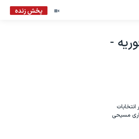
پخش زنده
و دمکراسی در آمريکا، ١۵ فوريه -
انتخابات
جاری مسيحی