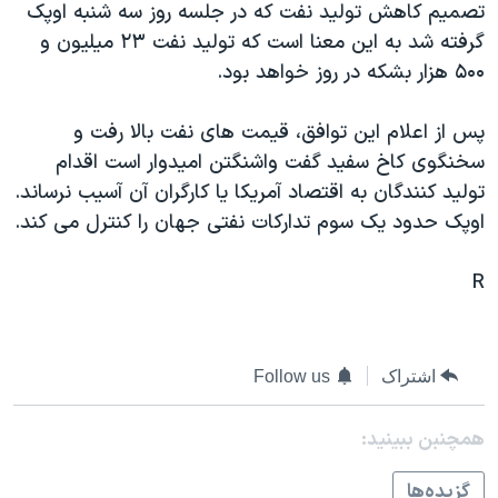
تصميم کاهش توليد نفت که در جلسه روز سه شنبه اوپک
دنبال کنید
مستندها
فرهنگ و زندگی
گرفته شد به اين معنا است که توليد نفت ٢٣ ميليون و
حقوق شهروندی
انتخابات ریاست جمهوری آمریکا ۲۰۲۴
۵۰۰ هزار بشکه در روز خواهد بود.
اقتصادی
حمله جمهوری اسلامی به اسرائیل
پس از اعلام اين توافق، قيمت های نفت بالا رفت و
رمز مهسا
علم و فناوری
سخنگوی کاخ سفيد گفت واشنگتن اميدوار است اقدام
زبانهای مختلف
اسرائیل در جنگ
ورزش زنان در ایران
توليد کنندگان به اقتصاد آمريکا يا کارگران آن آسيب نرساند.
اوپک حدود يک سوم تدارکات نفتی جهان را کنترل می کند.
گالری عکس
اعتراضات زن، زندگی، آزادی
آرشیو پخش زنده
مجموعه مستندهای دادخواهی
R
تریبونال مردمی آبان ۹۸
دادگاه حمید نوری
اشتراک
Follow us
چهل سال گروگان‌گیری
قانون شفافیت دارائی کادر رهبری ایران
همچنبن ببینید:
اعتراضات مردمی آبان ۹۸
گزيده‌ها