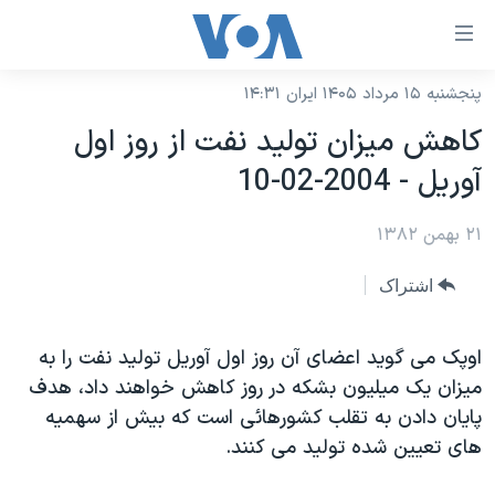
ینکهای
ابل
سترسی
پنجشنبه ۱۵ مرداد ۱۴۰۵ ایران ۱۴:۳۱
خانه
هش
کاهش ميزان توليد نفت از روز اول
نسخه سبک وب‌سایت
ه
آوريل - 2004-02-10
حتوای
موضوع ها
صلی
۲۱ بهمن ۱۳۸۲
برنامه های تلویزیونی
ایران
هش
جدول برنامه ها
ه
آمریکا
اشتراک
فحه
صفحه‌های ویژه
جهان
صلی
فرکانس‌های صدای آمریکا
اوپک می گويد اعضای آن روز اول آوريل توليد نفت را به
ورزشی
جام جهانی ۲۰۲۶
هش
ميزان يک ميليون بشکه در روز کاهش خواهند داد، هدف
پخش رادیویی
ه
گزیده‌ها
عملیات خشم حماسی
پايان دادن به تقلب کشورهائی است که بيش از سهميه
ستجو
۲۵۰سالگی آمریکا
ویژه برنامه‌ها
های تعيين شده توليد می کنند.
یادگیری زبان انگلیسی
ویدیوها
بایگانی برنامه‌های تلویزیونی