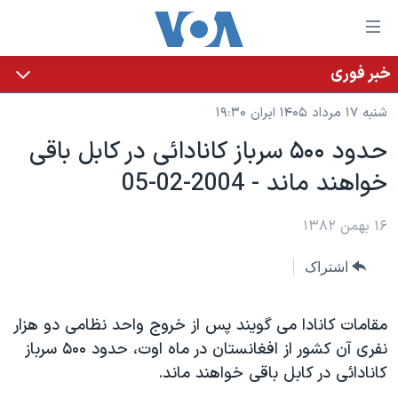
ینکهای
ابل
سترسی
خبر فوری
خانه
هش
شنبه ۱۷ مرداد ۱۴۰۵ ایران ۱۹:۳۰
نسخه سبک وب‌سایت
ه
حدود ۵۰۰ سرباز کانادائی در کابل باقی
حتوای
موضوع ها
خواهند ماند - 2004-02-05
صلی
برنامه های تلویزیونی
ایران
هش
جدول برنامه ها
ه
۱۶ بهمن ۱۳۸۲
آمریکا
فحه
صفحه‌های ویژه
جهان
اشتراک
صلی
فرکانس‌های صدای آمریکا
ورزشی
جام جهانی ۲۰۲۶
هش
پخش رادیویی
ه
گزیده‌ها
عملیات خشم حماسی
مقامات کانادا می گويند پس از خروج واحد نظامی دو هزار
ستجو
نفری آن کشور از افغانستان در ماه اوت، حدود ۵۰۰ سرباز
۲۵۰سالگی آمریکا
ویژه برنامه‌ها
یادگیری زبان انگلیسی
کانادائی در کابل باقی خواهند ماند.
ویدیوها
بایگانی برنامه‌های تلویزیونی