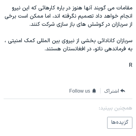
دنبال کنید
مستندها
فرهنگ و زندگی
مقامات می گويند آنها هنوز در باره کارهائی که اين نيرو
انجام خواهد داد تصميم نگرفته اند، اما ممکن است برخی
حقوق شهروندی
انتخابات ریاست جمهوری آمریکا ۲۰۲۴
از سربازان در کوشش های باز سازی شرکت کنند.
اقتصادی
حمله جمهوری اسلامی به اسرائیل
رمز مهسا
علم و فناوری
سربازان کانادائی بخشی از نيروی بين المللی کمک امنيتی ،
زبانهای مختلف
به فرماندهی ناتو، در افغانستان هستند.
اسرائیل در جنگ
ورزش زنان در ایران
گالری عکس
اعتراضات زن، زندگی، آزادی
R
آرشیو پخش زنده
مجموعه مستندهای دادخواهی
تریبونال مردمی آبان ۹۸
اشتراک
Follow us
دادگاه حمید نوری
چهل سال گروگان‌گیری
همچنبن ببینید:
قانون شفافیت دارائی کادر رهبری ایران
گزيده‌ها
اعتراضات مردمی آبان ۹۸