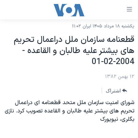
ینکهای
ابل
سترسی
یکشنبه ۱۸ مرداد ۱۴۰۵ ایران ۱۱:۰۲
خانه
هش
قطعنامه سازمان ملل دراعمال تحريم
نسخه سبک وب‌سایت
ه
های بيشتر عليه طالبان و القاعده -
حتوای
موضوع ها
2004-02-01
صلی
برنامه های تلویزیونی
ایران
هش
۱۲ بهمن ۱۳۸۲
جدول برنامه ها
ه
آمریکا
فحه
صفحه‌های ویژه
جهان
اشتراک
صلی
فرکانس‌های صدای آمریکا
ورزشی
جام جهانی ۲۰۲۶
شورای امنيت سازمان ملل متحد قطعنامه ای دراعمال
هش
پخش رادیویی
تحريم های بيشتر عليه طالبان و القاعده تصويب کرد. نازی
ه
گزیده‌ها
عملیات خشم حماسی
بگلری، نيويورک
ستجو
۲۵۰سالگی آمریکا
ویژه برنامه‌ها
یادگیری زبان انگلیسی
ویدیوها
بایگانی برنامه‌های تلویزیونی