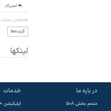
مستندها
فرهنگ و زندگی
اشتراک
حقوق شهروندی
انتخابات ریاست جمهوری آمریکا ۲۰۲۴
اقتصادی
حمله جمهوری اسلامی به اسرائیل
همچنبن ببینید:
رمز مهسا
علم و فناوری
گزيده‌ها
اسرائیل در جنگ
ورزش زنان در ایران
گالری عکس
اعتراضات زن، زندگی، آزادی
لینکها
آرشیو پخش زنده
مجموعه مستندهای دادخواهی
تریبونال مردمی آبان ۹۸
دادگاه حمید نوری
چهل سال گروگان‌گیری
در باره ما
خدمات
قانون شفافیت دارائی کادر رهبری ایران
اعتراضات مردمی آبان ۹۸
متمم بخش ۵۰۸
اپلیکیشن +VOA
اسرائیل در جنگ