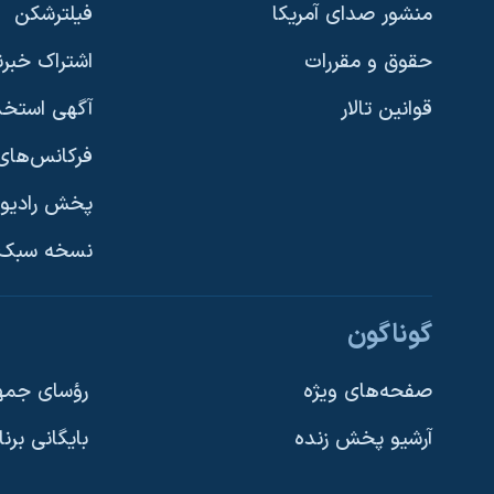
منشور صدای آمریکا
فیلترشکن
نرگس محمدی برنده جایزه نوبل صلح
حقوق و مقررات
اشتراک خبرن
همایش محافظه‌کاران آمریکا «سی‌پک»
قوانین تالار
آگهی استخد
صفحه‌های ویژه
سفر پرزیدنت ترامپ به چین
فرکانس‌های 
پخش رادیو
یادگیری زبان انگلیسی
نسخه سبک 
دنبال کنید
گوناگون
صفحه‌های ویژه
رؤسای جمهو
آرشیو پخش زنده
بایگانی برن
زبانهای مختلف