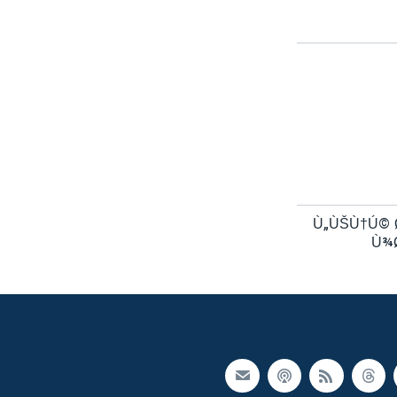
Ù„ÙŠÙ†Ú© 
Ù¾