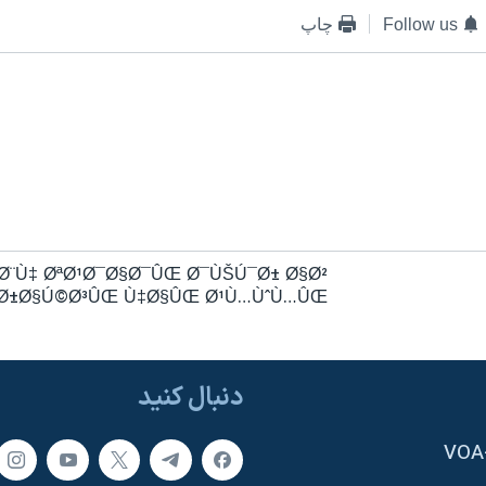
Follow us
چاپ
Ø¨Ù‡ ØªØ¹Ø¯Ø§Ø¯ÛŒ Ø¯ÙŠÚ¯Ø± Ø§Ø²
Ø±Ø§Ú©Ø³ÛŒ Ù‡Ø§ÛŒ Ø¹Ù…ÙˆÙ…ÛŒ
دنبال کنید