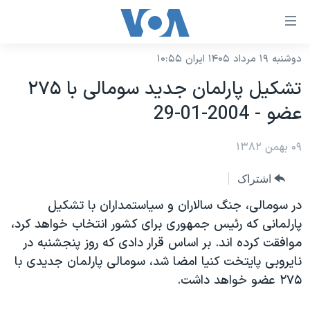
ینکهای
ابل
سترسی
دوشنبه ۱۹ مرداد ۱۴۰۵ ایران ۱۰:۵۵
خانه
هش
تشکيل پارلمان جديد سومالی با ٢٧۵
نسخه سبک وب‌سایت
ه
عضو - 2004-01-29
حتوای
موضوع ها
صلی
۰۹ بهمن ۱۳۸۲
برنامه های تلویزیونی
ایران
هش
جدول برنامه ها
ه
آمریکا
اشتراک
فحه
صفحه‌های ویژه
جهان
در سومالی، جنگ سالاران و سياستمداران با تشکيل
صلی
فرکانس‌های صدای آمریکا
پارلمانی که رئيس جمهوری برای کشور انتخاب خواهد کرد،
ورزشی
جام جهانی ۲۰۲۶
هش
موافقت کرده اند. بر اساس قرار دادی که روز پنجشنبه در
پخش رادیویی
ه
گزیده‌ها
عملیات خشم حماسی
نايروبی پايتخت کنيا امضا شد، سومالی پارلمان جديدی با
ستجو
۲۵۰سالگی آمریکا
ویژه برنامه‌ها
٢٧۵ عضو خواهد داشت.
یادگیری زبان انگلیسی
ویدیوها
بایگانی برنامه‌های تلویزیونی