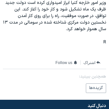
وزير امور خارجه کنيا ابراز اميدواری کرده است دولت جديد
دنبال کنید
مستندها
فرهنگ و زندگی
ظرف يک ماه تشکيل شود و کار خود را آغاز کند. اين
حقوق شهروندی
انتخابات ریاست جمهوری آمریکا ۲۰۲۴
توافق، در صورت موفقيت، راه را برای روی کار آمدن
نخستين دولت مرکزی شناخته شده در سومالی در مدت ١٣
اقتصادی
حمله جمهوری اسلامی به اسرائیل
سال هموار خواهد کرد.
رمز مهسا
علم و فناوری
زبانهای مختلف
اسرائیل در جنگ
ورزش زنان در ایران
R
گالری عکس
اعتراضات زن، زندگی، آزادی
آرشیو پخش زنده
مجموعه مستندهای دادخواهی
اشتراک
Follow us
تریبونال مردمی آبان ۹۸
دادگاه حمید نوری
همچنبن ببینید:
چهل سال گروگان‌گیری
گزيده‌ها
قانون شفافیت دارائی کادر رهبری ایران
اعتراضات مردمی آبان ۹۸
دنبال کنید