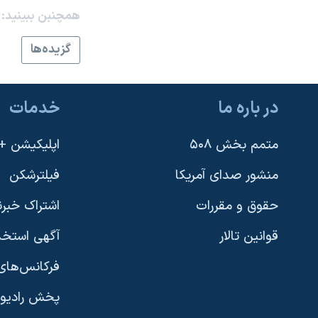
همچنبن ببینید:
نرگس محمدی برنده جایزه نوبل صلح
همایش محافظه‌کاران آمریکا «سی‌پک»
گزيده‌ها
صفحه‌های ویژه
سفر پرزیدنت ترامپ به چین
در باره ما
خدمات
متمم بخش ۵۰۸
اپلیکیشن +VOA
منشور صدای آمریکا
فیلترشکن
حقوق و مقررات
اشتراک خبرن
قوانین تالار
آگهی استخد
فرکانس‌های 
پخش رادیو