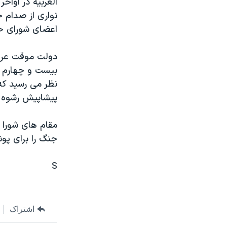
مستندها
فرهنگ و زندگی
نواری از صدام 
حقوق شهروندی
انتخابات ریاست جمهوری آمریکا ۲۰۲۴
اعضای شورای حا
اقتصادی
حمله جمهوری اسلامی به اسرائیل
دولت موقت عراق،
رمز مهسا
علم و فناوری
بيست و چهارم نو
اسرائیل در جنگ
ورزش زنان در ایران
نظر می رسيد که 
گالری عکس
اعتراضات زن، زندگی، آزادی
پيشاپيش رشوه پر
آرشیو پخش زنده
مجموعه مستندهای دادخواهی
مقام های شورا 
تریبونال مردمی آبان ۹۸
جنگ را برای پو
دادگاه حمید نوری
S
چهل سال گروگان‌گیری
قانون شفافیت دارائی کادر رهبری ایران
اعتراضات مردمی آبان ۹۸
اشتراک
اسرائیل در جنگ