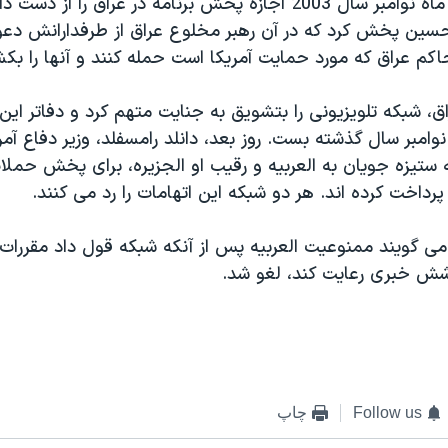
العربيه در اواخر ماه نوامبر سال 2003 اجازه پخش برنامه در عراق را 
حسين پخش کرد که در آن رهبر مخلوع عراق از طرفدارانش دعو
کم عراق که مورد حمايت آمريکا است حمله کنند و آنها را بکش
 شبکه تلويزيونی را بتشويق به جنايت متهم کرد و دفاتر اين 
امبر سال گذشته بست. روز بعد، دانلد رامسفلد، وزير دفاع آمر
ستيزه جويان به العربيه و رقيب او الجزيره، برای پخش حملات
داخت کرده اند. هر دو شبکه اين اتهامات را رد می کنند.
می گويند ممنوعيت العربيه پس از آنکه شبکه قول داد مقررات
شش خبری رعايت کند، لغو شد.
Follow us
چاپ