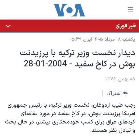
ینکهای
ابل
سترسی
خبر فوری
خانه
هش
یکشنبه ۱۸ مرداد ۱۴۰۵ ایران ۰۵:۳۹
نسخه سبک وب‌سایت
ه
ديدار نخست وزير ترکيه با پرزيدنت
حتوای
موضوع ها
بوش در کاخ سفيد - 2004-01-28
صلی
برنامه های تلویزیونی
ایران
هش
جدول برنامه ها
ه
۰۸ بهمن ۱۳۸۲
آمریکا
فحه
صفحه‌های ویژه
جهان
اشتراک
صلی
فرکانس‌های صدای آمریکا
ورزشی
جام جهانی ۲۰۲۶
هش
رجب طيب اردوغان، نخست وزير ترکيه، با رئيس جمهوری
پخش رادیویی
ه
گزیده‌ها
عملیات خشم حماسی
آمريکا پرزيدنت بوش، در کاخ سفيد در مورد تقاضای
ستجو
کردهای عراق برای کسب خودمختاری بيشتر، در حال بحث
۲۵۰سالگی آمریکا
ویژه برنامه‌ها
یادگیری زبان انگلیسی
و تبادل نظر هستند.
ویدیوها
بایگانی برنامه‌های تلویزیونی