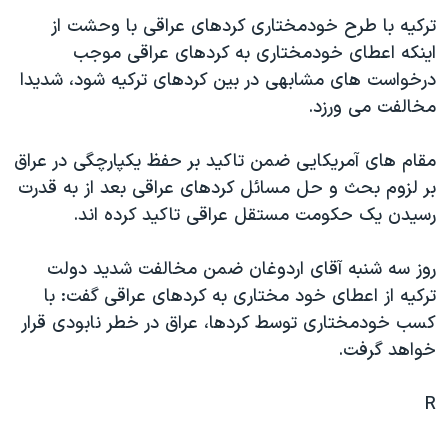
دنبال کنید
مستندها
فرهنگ و زندگی
ترکيه با طرح خودمختاری کردهای عراقی با وحشت از
اينکه اعطای خودمختاری به کردهای عراقی موجب
حقوق شهروندی
انتخابات ریاست جمهوری آمریکا ۲۰۲۴
درخواست های مشابهی در بين کردهای ترکيه شود، شديدا
اقتصادی
حمله جمهوری اسلامی به اسرائیل
مخالفت می ورزد.
رمز مهسا
علم و فناوری
زبانهای مختلف
مقام های آمريکايی ضمن تاکيد بر حفظ يکپارچگی در عراق
اسرائیل در جنگ
ورزش زنان در ایران
بر لزوم بحث و حل مسائل کردهای عراقی بعد از به قدرت
گالری عکس
اعتراضات زن، زندگی، آزادی
رسيدن يک حکومت مستقل عراقی تاکيد کرده اند.
آرشیو پخش زنده
مجموعه مستندهای دادخواهی
روز سه شنبه آقای اردوغان ضمن مخالفت شديد دولت
تریبونال مردمی آبان ۹۸
ترکيه از اعطای خود مختاری به کردهای عراقی گفت: با
دادگاه حمید نوری
کسب خودمختاری توسط کردها، عراق در خطر نابودی قرار
چهل سال گروگان‌گیری
خواهد گرفت.
قانون شفافیت دارائی کادر رهبری ایران
R
اعتراضات مردمی آبان ۹۸