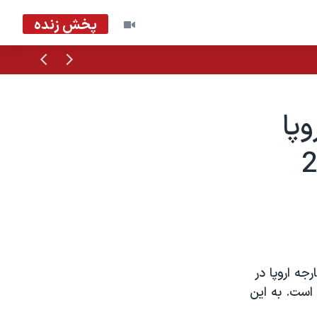
پخش زنده
قبلی
بعدی
پا
جه اروپا در
است. به اين