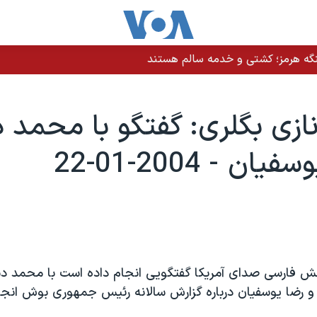
نگه هرمز؛ کشتی و خدمه سالم هستند
ازی بگلری: گفتگو با محمد 
ان - 2004-01-22
خش فارسی صدای آمريکا گفتگويی انجام داده است با محمد دب
، و رضا يوسفيان درباره گزارش سالانه رئيس جمهوری بوش انج