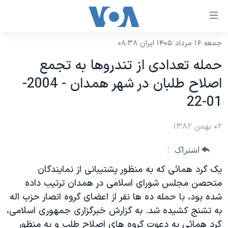
ینکهای
ابل
سترسی
جمعه ۱۶ مرداد ۱۴۰۵ ایران ۰۸:۳۸
خانه
هش
حمله تعدادی از تندروها به تجمع
نسخه سبک وب‌سایت
ه
اصلاح طلبان در شهر همدان - 2004-
حتوای
موضوع ها
01-22
صلی
برنامه های تلویزیونی
ایران
هش
۰۲ بهمن ۱۳۸۲
جدول برنامه ها
ه
آمریکا
فحه
صفحه‌های ویژه
جهان
اشتراک
صلی
فرکانس‌های صدای آمریکا
ورزشی
جام جهانی ۲۰۲۶
يک گرد همائی که به منظور پشتيبانی از نمايندگان
هش
پخش رادیویی
متحصن مجلس شورای اسلامی در همدان ترتيب داده
ه
گزیده‌ها
عملیات خشم حماسی
شده بود، با حمله ده ها نفر از اعضای گروه انصار حزب اله
ستجو
۲۵۰سالگی آمریکا
ویژه برنامه‌ها
یادگیری زبان انگلیسی
به تشنج کشيده شد. به گزارش خبرگزاری جمهوری اسلامی،
ویدیوها
بایگانی برنامه‌های تلویزیونی
گرد همائی به دعوت گروه های اصلاح طلب و به منظور