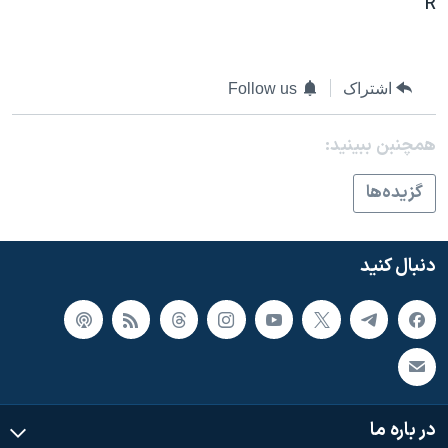
R
اسرائیل در جنگ
نرگس محمدی برنده جایزه نوبل صلح
همایش محافظه‌کاران آمریکا «سی‌پک»
اشتراک
Follow us
صفحه‌های ویژه
همچنبن ببینید:
سفر پرزیدنت ترامپ به چین
گزيده‌ها
دنبال کنید
در باره ما