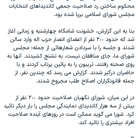
محکوم ساختن رد صلاحيت جمعی کانديداهای انتخابات
دنبال کنید
مستندها
فرهنگ و زندگی
مجلس شورای اسلامی برپا شده بود.
حقوق شهروندی
انتخابات ریاست جمهوری آمریکا ۲۰۲۴
اقتصادی
حمله جمهوری اسلامی به اسرائیل
بنا به اين گزارش، خشونت شامگاه چهارشنبه و زمانی آغاز
شد که حدود ٢٠٠ نفر از اعضای انصار حزب اله وارد سالن
رمز مهسا
علم و فناوری
زبانهای مختلف
شدند و جلسه را با سردادن شعارهائی از جمله: مجلس
اسرائیل در جنگ
ورزش زنان در ایران
شورای ما، جای منافقان نيست، به تشنج کشيدند. آنها به
گالری عکس
اعتراضات زن، زندگی، آزادی
روی صحنه رفتند، تريبون را به پائين پرتاب کردند و با
حاضران درگير شدند. گزارش می رسد که چندين نفر، از
آرشیو پخش زنده
مجموعه مستندهای دادخواهی
جمله قانونگزاران اصلاح طلب مجروح شدند.
تریبونال مردمی آبان ۹۸
دادگاه حمید نوری
در اين ميان، شورای نگهبان صلاحيت حدود ٢٠٠ نفر از
بيش از سه هزار کانديدای نمايندگی مجلس را بار ديگر تائيد
چهل سال گروگان‌گیری
کرد. شورا می گويد ممکن است در روزهای آينده صلاحيت
قانون شفافیت دارائی کادر رهبری ایران
افراد بيشتری را تائيد کند.
اعتراضات مردمی آبان ۹۸